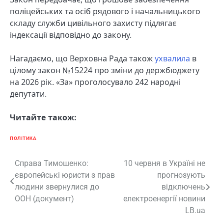
поліцейських та осіб рядового і начальницького
складу служби цивільного захисту підлягає
індексації відповідно до закону.
Нагадаємо, що Верховна Рада також
ухвалила
в
цілому закон №15224 про зміни до держбюджету
на 2026 рік. «За» проголосувало 242 народні
депутати.
Читайте також:
ПОЛІТИКА
Навігація
Справа Тимошенко:
10 червня в Україні не
європейські юристи з прав
прогнозують
записів
людини звернулися до
відключень
ООН (документ)
електроенергії новини
LB.ua