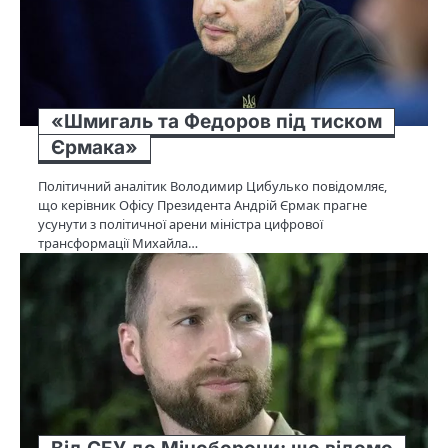
«Шмигаль та Федоров під тиском
Єрмака»
Політичний аналітик Володимир Цибулько повідомляє,
що керівник Офісу Президента Андрій Єрмак прагне
усунути з політичної арени міністра цифрової
трансформації Михайла…