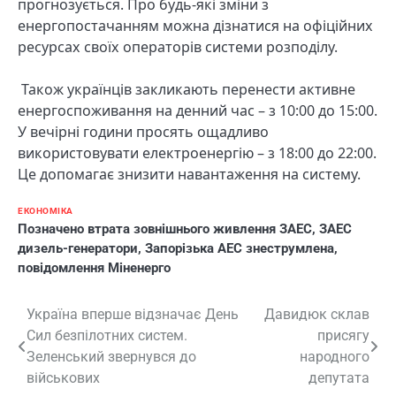
прогнозується. Про будь-які зміни з
енергопостачанням можна дізнатися на офіційних
ресурсах своїх операторів системи розподілу.
Також українців закликають перенести активне
енергоспоживання на денний час – з 10:00 до 15:00.
У вечірні години просять ощадливо
використовувати електроенергію – з 18:00 до 22:00.
Це допомагає знизити навантаження на систему.
ЕКОНОМІКА
Позначено
втрата зовнішнього живлення ЗАЕС
,
ЗАЕС
дизель-генератори
,
Запорізька АЕС знеструмлена
,
повідомлення Міненерго
Навігація
Україна вперше відзначає День
Давидюк склав
Сил безпілотних систем.
присягу
записів
Зеленський звернувся до
народного
військових
депутата