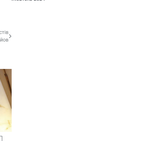
стів
вйов