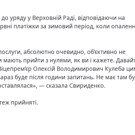
 до уряду у Верховній Раді, відповідаючи на
рвні платіжки за зимовий період, коли опален
послуги, абсолютно очевидно, об’єктивно не
и мають прийти з нулями, як ви і кажете. Давай
Віцепрем’єр Олексій Володимирович Кулеба ци
араз буде після години запитань. Не має там б
оставлялася», — сказала Свириденко.
теж прийняті.