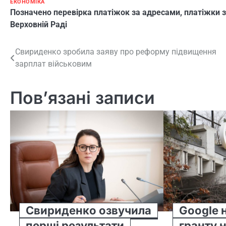
ЕКОНОМІКА
Позначено
перевірка платіжок за адресами
,
платіжки 
Верховній Раді
Навігація
Свириденко зробила заяву про реформу підвищення
зарплат військовим
записів
Пов’язані записи
Свириденко озвучила
Google 
перші результати
гранту 