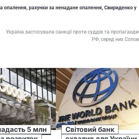
за опалення
,
рахунки за ненадане опалення
,
Свириденко у
Україна застосувала санкції проти суддів та пропаганди
РФ, серед них Соло
надасть 5 млн
Світовий банк
на розвиток
схвалив для України