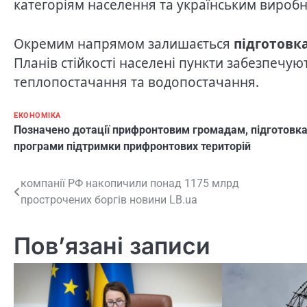
категоріям населення та українським виробн
Окремим напрямом залишається
підготовк
Планів стійкості населені пункти забезпеч
теплопостачання та водопостачання.
ЕКОНОМІКА
Позначено
дотації прифронтовим громадам
,
підготовк
програми підтримки прифронтових територій
Навігація
компанії РФ накопичили понад 1175 млрд
прострочених боргів новини LB.ua
записів
Пов’язані записи