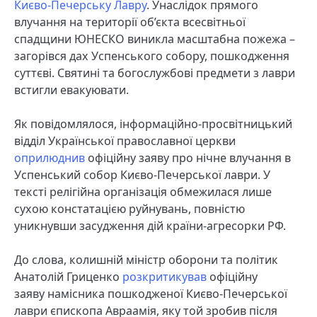
Києво-Печерську Лавру
. Унаслідок прямого
влучання на території об’єкта всесвітньої
спадщини ЮНЕСКО виникла масштабна пожежа –
загорівся дах Успенського собору, пошкодження
суттєві. Святині та богослужбові предмети з лаври
встигли евакуювати.
Як повідомлялося, інформаційно-просвітницький
відділ Української православної церкви
оприлюднив
офіційну заяву про нічне влучання в
Успенський собор Києво-Печерської лаври. У
тексті релігійна організація обмежилася лише
сухою констатацією руйнувань, повністю
уникнувши засудження дій країни-агресорки РФ.
До слова, колишній міністр оборони та політик
Анатолій Гриценко
розкритикував
офіційну
заяву намісника пошкодженої Києво-Печерської
лаври єпископа Авраамія, яку той зробив після