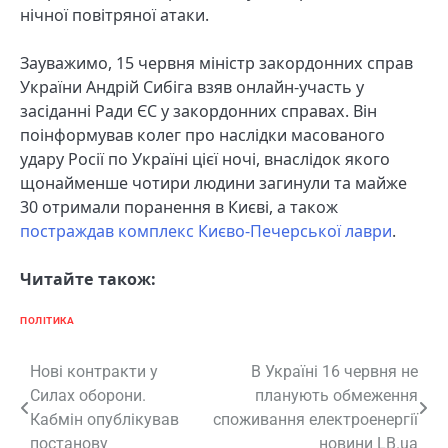
нічної повітряної атаки.
Зауважимо, 15 червня міністр закордонних справ
України Андрій Сибіга взяв онлайн-участь у
засіданні Ради ЄС у закордонних справах. Він
поінформував колег про наслідки масованого
удару Росії по Україні цієї ночі, внаслідок якого
щонайменше чотири людини загинули та майже
30 отримали поранення в Києві, а також
постраждав комплекс Києво-Печерської лаври
.
Читайте також:
ПОЛІТИКА
Навігація
Нові контракти у
В Україні 16 червня не
Силах оборони.
планують обмеження
записів
Кабмін опублікував
споживання електроенергії
постанову
новини LB.ua