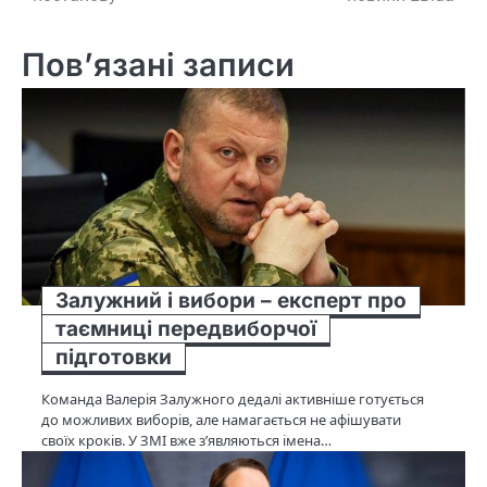
Пов’язані записи
Залужний і вибори – експерт про
таємниці передвиборчої
підготовки
Команда Валерія Залужного дедалі активніше готується
до можливих виборів, але намагається не афішувати
своїх кроків. У ЗМІ вже з’являються імена…