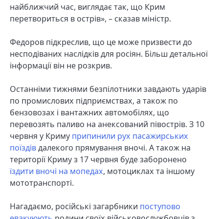
найближчий час, виглядає так, що Крим
перетвориться в острів», – сказав міністр.
Федоров підкреслив, що це може призвести до
несподіваних наслідків для росіян. Більш детальної
інформації він не розкрив.
Останніми тижнями безпілотники завдають ударів
по промислових підприємствах, а також по
бензовозах і вантажних автомобілях, що
перевозять паливо на анексований півострів. З 10
червня у Криму
припинили рух пасажирських
поїздів
далекого прямування вночі. А також на
території Криму з 17 червня буде заборонено
їздити вночі на мопедах
, мотоциклах та іншому
мототранспорті.
Нагадаємо, російські загарбники
поступово
евакуюють
родини своїх військовослужбовців з