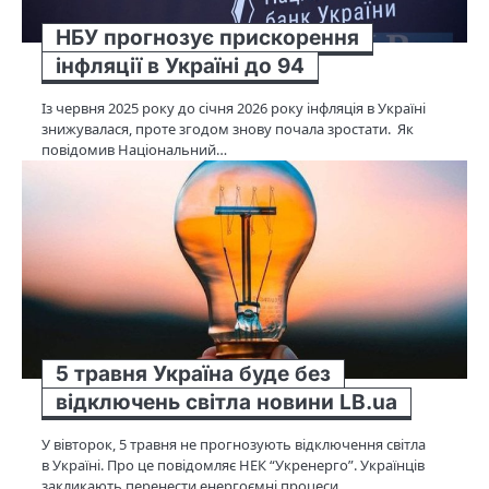
НБУ прогнозує прискорення
інфляції в Україні до 94
Із червня 2025 року до січня 2026 року інфляція в Україні
знижувалася, проте згодом знову почала зростати. Як
повідомив Національний…
5 травня Україна буде без
відключень світла новини LB.ua
У вівторок, 5 травня не прогнозують відключення світла
в Україні. Про це повідомляє НЕК “Укренерго”. Українців
закликають перенести енергоємні процеси…