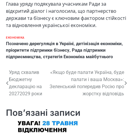
Глава уряду подякувала учасникам Ради за
відкритий діалог і наголосила, що партнерство
держави та бізнесу є ключовим фактором стійкості
та відновлення української економіки.
ЕКОНОМІКА
Позначено
дерегуляція в Україні
,
детінізація економіки
,
пріоритети підтримки бізнесу
,
Рада підтримки
підприємництва
,
стратегія Економіка майбутнього
Навігація
Уряд схвалив
«Якщо буде палати Україна, буде
Бюджетну
палати і ваша Москва»:
записів
декларацію на
Зеленський попередив Росію про
20272029 роки
жорстку відповідь
Пов’язані записи