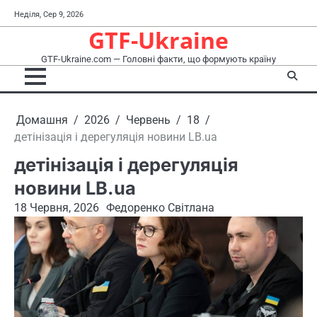
Перейти
Неділя, Сер 9, 2026
до
GTF-Ukraine
вмісту
GTF-Ukraine.com — Головні факти, що формують країну
Домашня
2026
Червень
18
детінізація і дерегуляція новини LB.ua
детінізація і дерегуляція
новини LB.ua
18 Червня, 2026
Федоренко Світлана