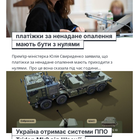
платіжки за ненадане опалення
мають бути з нулями
Прем’єр-міністерка Юлія Свириденко заявила, що
платіжки за ненадане опалення мають приходити з
нулями. Про це вона сказала під час години…
Україна отримає системи ППО