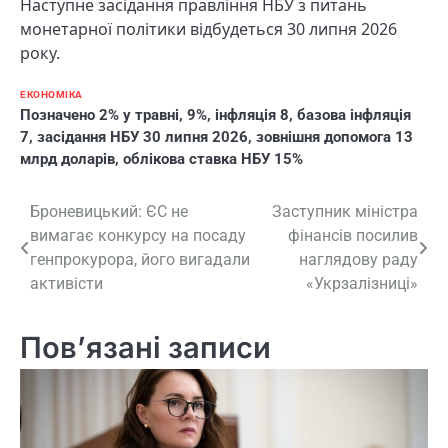
Наступне засідання правління НБУ з питань
монетарної політики відбудеться 30 липня 2026
року.
ЕКОНОМІКА
Позначено
2% у травні
,
9%
,
інфляція 8
,
базова інфляція
7
,
засідання НБУ 30 липня 2026
,
зовнішня допомога 13
млрд доларів
,
облікова ставка НБУ 15%
Навігація
Броневицький: ЄС не
Заступник міністра
вимагає конкурсу на посаду
фінансів посилив
записів
генпрокурора, його вигадали
наглядову раду
активісти
«Укрзалізниці»
Пов’язані записи