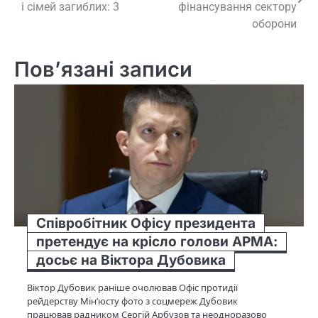
записів
і сімей загиблих: 3
фінансування сектору
оборони
Пов’язані записи
Співробітник Офісу президента
претендує на крісло голови АРМА:
досьє на Віктора Дубовика
Віктор Дубовик раніше очолював Офіс протидії
рейдерству Мін’юсту фото з соцмереж Дубовик
працював радником Сергій Арбузов та неодноразово