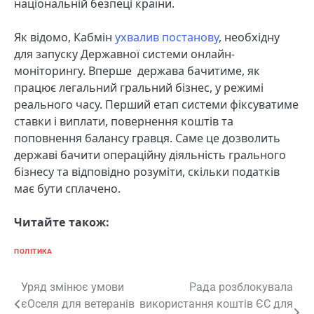
національній безпеці країни.
Як відомо, Кабмін
ухвалив постанову
, необхідну
для запуску Державної системи онлайн-
моніторингу. Вперше держава бачитиме, як
працює легальний гральний бізнес, у режимі
реального часу. Перший етап системи фіксуватиме
ставки і виплати, повернення коштів та
поповнення балансу гравця. Саме це дозволить
державі бачити операційну діяльність грального
бізнесу та відповідно розуміти, скільки податків
має бути сплачено.
Читайте також:
ПОЛІТИКА
Навігація
Уряд змінює умови
Рада розблокувала
єОселя для ветеранів
використання коштів ЄС для