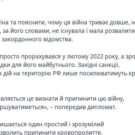
на та пояснити, чому ця війна триває довше, н
, за його словами, не існувала і мала розвалити
к закордонного відомства.
 просто прорахувався у лютому 2022 року, а зр
ки для його майбутнього. Західні санкції,
х дій на територію РФ лише посилюватимуть к
овляється це визнати й припинити цю війну,
іршуватиметься», – попередив дипломат.
лишається один простий і зрозумілий
дозволить припинити кровопролиття.