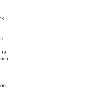
их
 і
 та
ацію
єю,