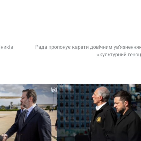
вників
Рада пропонує карати довічним ув’язнення
«культурний гено