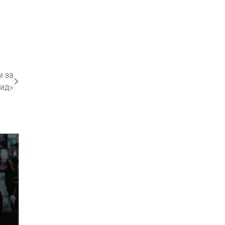
м за
цид»