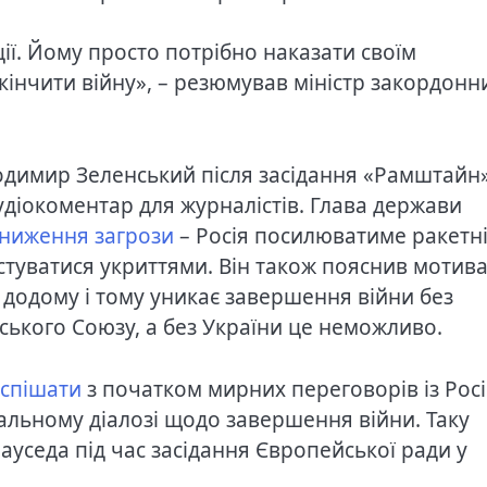
ції. Йому просто потрібно наказати своїм
кінчити війну», – резюмував міністр закордонн
одимир Зеленський після засідання «Рамштайн»
удіокоментар для журналістів. Глава держави
зниження загрози
– Росія посилюватиме ракетні
стуватися укриттями. Він також пояснив мотив
ї додому і тому уникає завершення війни без
ького Союзу, а без України це неможливо.
оспішати
з початком мирних переговорів із Росі
еальному діалозі щодо завершення війни. Таку
ауседа під час засідання Європейської ради у