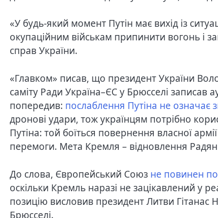
«У будь-який момент Путін має вихід із ситуа
окупаційним військам припинити вогонь і за
справ України.
«Главком» писав, що президент України Вол
саміту Ради Україна–ЄС у Брюсселі записав а
попередив:
послаблення Путіна не означає 
дронові удари, тож українцям потрібно кори
Путіна: той боїться повернення власної армі
перемоги. Мета Кремля – відновлення Радянс
До слова, Європейський Союз
не повинен п
оскільки Кремль наразі не зацікавлений у р
позицію висловив президент Литви Гітанас Н
Брюсселі.