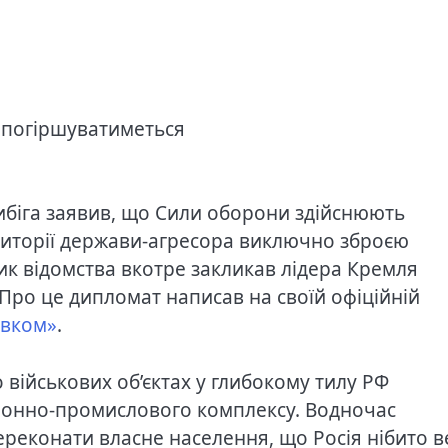
е погіршуватиметься
ибіга заявив, що Сили оборони здійснюють
ериторії держави-агресора виключно зброєю
ик відомства вкотре закликав лідера Кремля
 Про це дипломат написав на своїй офіційній
авком»
.
 військових об’єктах у глибокому тилу РФ
ронно-промислового комплексу. Водночас
реконати власне населення, що Росія нібито в