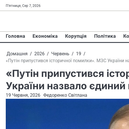
Перейти
П’ятниця, Сер 7, 2026
до
вмісту
Головна
Економіка
Корупція
Політика
Ко
Домашня
2026
Червень
19
«Путін припустився історичної помилки». МЗС України 
«Путін припустився іст
України назвало єдиний 
19 Червня, 2026
Федоренко Світлана