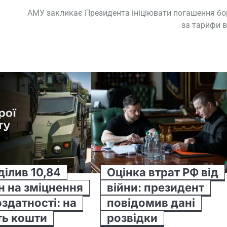
АМУ закликає Президента ініціювати погашення бо
за тарифи 
ділив 10,84
Оцінка втрат РФ від
н на зміцнення
війни: президент
здатності: на
повідомив дані
ть кошти
розвідки