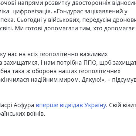
ючові напрями розвитку двосторонніх відносин
іка, цифровізація. «Гондурас зацікавлений у
езпека. Сьогодні у військових, передусім дронов
світі. Ми готові допомагати тим, хто допомагає
ку нас на всіх геополітично важливих
а захищатися, і нам потрібна ППО, щоб захища
ібна така ж оборона наших геополітичних
акінчилася надійним миром. Дякую!», – підсуму
Насрі Асфура
вперше відвідав Україну
. Свій візи
аїнських воїнів.