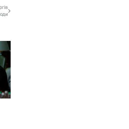
ргів
води