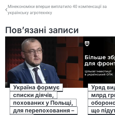
Навігація
Мінекономіки вперше виплатило 40 компенсації за
українську агротехніку
записів
Пов’язані записи
Україна формує
Уряд ви
списки діячів,
млрд гр
похованих у Польщі,
обороно
для перепоховання –
що піду