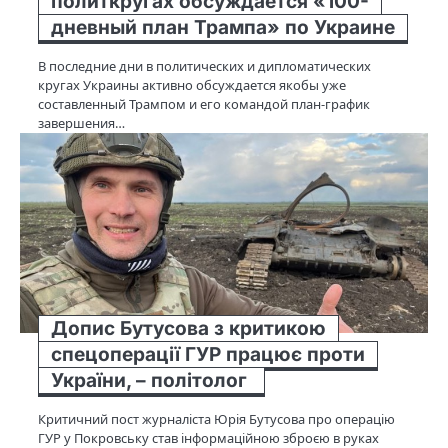
политкругах обсуждается «100-
дневный план Трампа» по Украине
В последние дни в политических и дипломатических
кругах Украины активно обсуждается якобы уже
составленный Трампом и его командой план-график
завершения…
Допис Бутусова з критикою
спецоперації ГУР працює проти
України, – політолог
Критичний пост журналіста Юрія Бутусова про операцію
ГУР у Покровську став інформаційною зброєю в руках