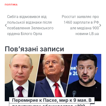
ПОЛІТИКА
Навігація
Сибіга відмовився від
Росстат заявляє про
польської відзнаки після
1460 зарплати в РФ
записів
позбавлення Зеленського
але медіана 900
ордена Білого Орла
новини LB.ua
Пов’язані записи
Перемирие к Пасхе, мир к 9 мая. В