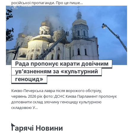
російської пропаганди. Про це пише…
Рада пропонує карати довічним
ув’язненням за «культурний
геноцид»
Києво-Печерська лавра після ворожого обстрілу,
червень 2026 рік фото: ДСНС Києва Парламент пропонує
доповнити склад злочину геноциду культурною
складовою У…
Гарячі Новини