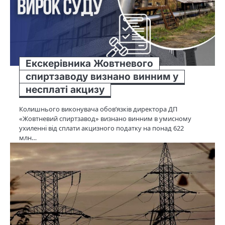
Екскерівника Жовтневого
спиртзаводу визнано винним у
несплаті акцизу
Колишнього виконувача обов’язків директора ДП
«Жовтневий спиртзавод» визнано винним в умисному
ухиленні від сплати акцизного податку на понад 622
млн…