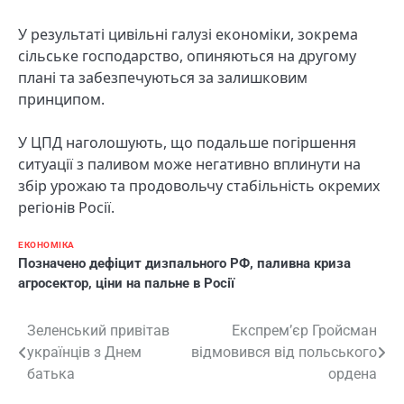
У результаті цивільні галузі економіки, зокрема
сільське господарство, опиняються на другому
плані та забезпечуються за залишковим
принципом.
У ЦПД наголошують, що подальше погіршення
ситуації з паливом може негативно вплинути на
збір урожаю та продовольчу стабільність окремих
регіонів Росії.
ЕКОНОМІКА
Позначено
дефіцит дизпального РФ
,
паливна криза
агросектор
,
ціни на пальне в Росії
Навігація
Зеленський привітав
Експрем’єр Гройсман
українців з Днем
відмовився від польського
записів
батька
ордена