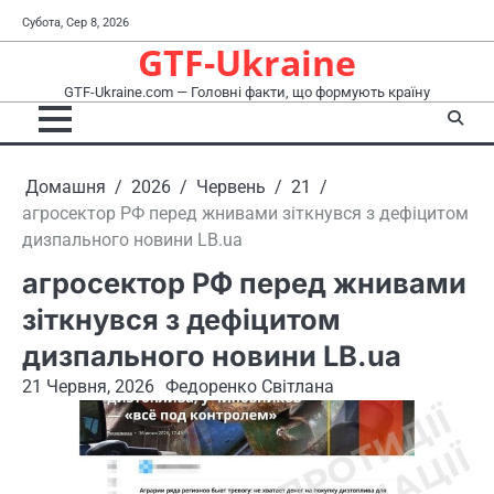
Перейти
Субота, Сер 8, 2026
до
GTF-Ukraine
вмісту
GTF-Ukraine.com — Головні факти, що формують країну
Домашня
2026
Червень
21
агросектор РФ перед жнивами зіткнувся з дефіцитом
дизпального новини LB.ua
агросектор РФ перед жнивами
зіткнувся з дефіцитом
дизпального новини LB.ua
21 Червня, 2026
Федоренко Світлана