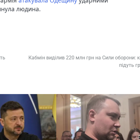
 армія
атакувала Одещину
ударними
гинула людина.
ить
Кабмін виділив 220 млн грн на Сили оборони: 
підуть г