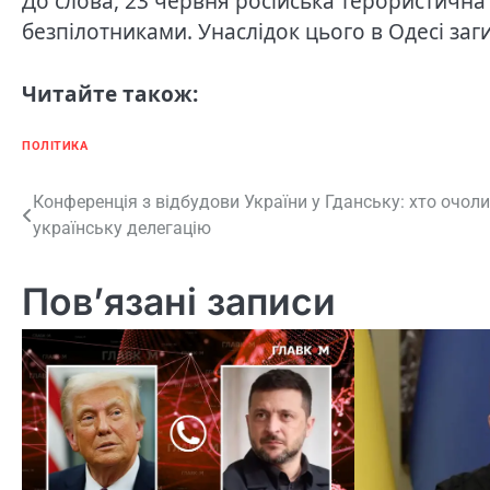
До слова, 23 червня російська терористична
безпілотниками. Унаслідок цього в Одесі за
Читайте також:
ПОЛІТИКА
Навігація
Конференція з відбудови України у Гданську: хто очол
українську делегацію
записів
Пов’язані записи