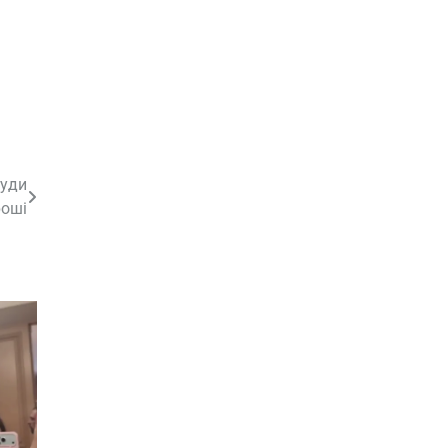
куди
роші