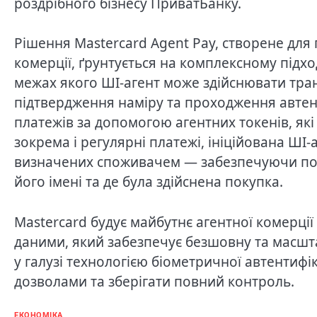
роздрібного бізнесу ПриватБанку.
Рішення Mastercard Agent Pay, створене для
комерції, ґрунтується на комплексному підхо
межах якого ШІ-агент може здійснювати транза
підтвердження наміру та проходження автент
платежів за допомогою агентних токенів, як
зокрема і регулярні платежі, ініційована ШІ-а
визначених споживачем — забезпечуючи повн
його імені та де була здійснена покупка.
Mastercard будує майбутнє агентної комерції
даними, який забезпечує безшовну та масшт
у галузі технологією біометричної автентифі
дозволами та зберігати повний контроль.
ЕКОНОМІКА