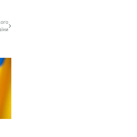
кого
аїни