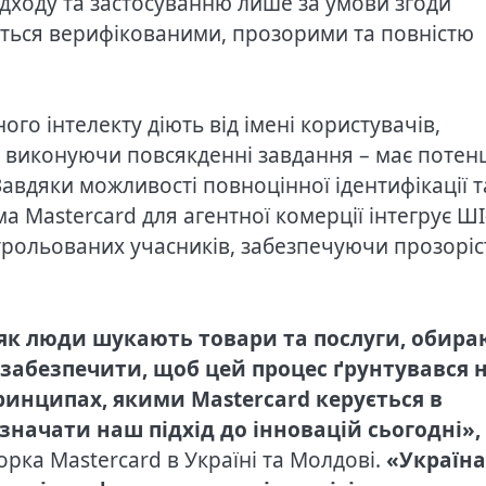
ідходу та застосуванню лише за умови згоди
ються верифікованими, прозорими та повністю
ого інтелекту діють від імені користувачів,
 виконуючи повсякденні завдання – має потен
Завдяки можливості повноцінної ідентифікації т
а Mastercard для агентної комерції інтегрує ШІ
нтрольованих учасників, забезпечуючи прозоріс
 як люди шукають товари та послуги, обира
 забезпечити, щоб цей процес ґрунтувався 
 принципах, якими Mastercard керується в
изначати наш підхід до інновацій сьогодні»,
рка Mastercard в Україні та Молдові.
«Україна