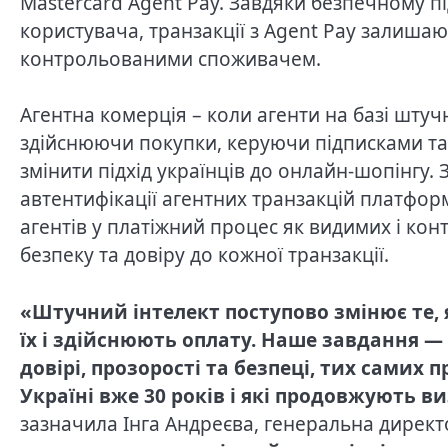
Mastercard Agent Pay. Завдяки безпечному п
користувача, транзакції з Agent Pay залиша
контрольованими споживачем.
Агентна комерція – коли агенти на базі штучн
здійснюючи покупки, керуючи підписками та
змінити підхід українців до онлайн-шопінгу. 
автентифікації агентних транзакцій платформ
агентів у платіжний процес як видимих і ко
безпеку та довіру до кожної транзакції.
«Штучний інтелект поступово змінює те,
їх і здійснюють оплату. Наше завдання —
довірі, прозорості та безпеці, тих самих
Україні вже 30 років і які продовжують в
зазначила Інга Андреєва, генеральна директо