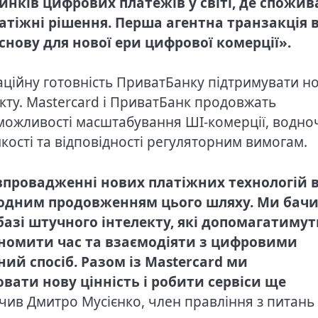
нків цифрових платежів у світі, де спожив
атіжні рішення. Перша агентна транзакція 
снову для нової ери цифрової комерції».
аційну готовність ПриватБанку підтримувати но
екту. Mastercard і ПриватБанк продовжать
 можливості масштабування ШІ-комерції, водно
кості та відповідності регуляторним вимогам.
 впровадженні нових платіжних технологій 
риродним продовженням цього шляху. Ми бач
базі штучного інтелекту, які допомагатимут
номити час та взаємодіяти з цифровими
ий спосіб. Разом із Mastercard ми
вати нову цінність і робити сервіси ще
ачив Дмитро Мусієнко, член правління з питань