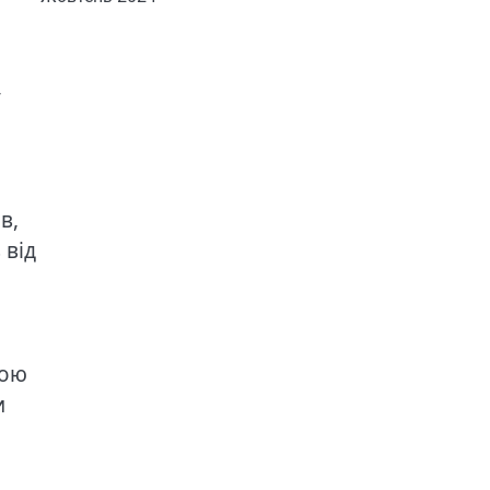
у
в,
 від
ною
и