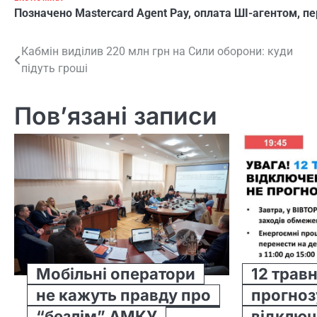
Позначено
Mastercard Agent Pay
,
оплата ШІ-агентом
,
пе
Навігація
Кабмін виділив 220 млн грн на Сили оборони: куди
підуть гроші
записів
Пов’язані записи
Мобільні оператори
12 травн
не кажуть правду про
прогно
“безлім” АМКУ
відключ