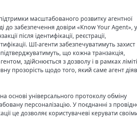
 підтримки масштабованого розвитку агентної
ді до забезпечення довіри «Know Your Agent», 
кції після ідентифікації, реєстрації,
ифікації. ШІ-агенти забезпечуватимуть захист
і підтверджуватимуть, що кожна транзакція,
гентом, здійснюється з дозволу і в рамках ліміті
у прозорість щодо того, який саме агент діяв
 на основі універсального протоколу обміну
абовану персоналізацію. У поєднанні з провід
кації це дозволяє користувачеві керувати своїм