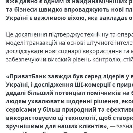
вже давно є одним із найдинамічніших ри
та бізнеси швидко впроваджують нові пл
Україні є важливою віхою, яка закладає о
Це досягнення підтверджує технічну та опер
моделі транзакцій на основі штучного інтел
досліджувати нові сценарії використання та
забезпечуючи високий рівень контролю, стій
«ПриватБанк завжди був серед лідерів у
Україні, і дослідження ШІ-комерції є п
дедалі більший потенціал помічників на 
людям ухвалювати щоденні рішення, еко
сервісами у більш природний та ефективн
використовуємо ці технології, щоб створю
зручнішими для наших клієнтів»
, — зазн