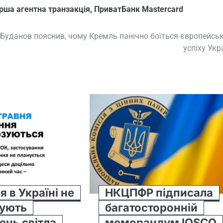
рша агентна транзакція
,
ПриватБанк Mastercard
Буданов пояснив, чому Кремль панічно боїться європейсь
успіху Укр
я в Україні не
НКЦПФР підписала
зують
багатосторонній
ень світла
меморандум IOSCO