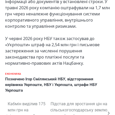
інформації або документів у встановлені строки. У
травні 2026 року компанію оштрафували на 1,7 млн
грн через неналежне функціонування системи
корпоративного управління, внутрішнього
контролю та управління ризиками.
У червні 2026 року НБУ також застосував до
«Укрпошти» штраф на 2,54 млн грн і письмове
застереження за численні порушення
законодавства про платіжні послуги та
нормативно-правових актів Нацбанку.
ЕКОНОМІКА
Позначено
Ігор Смілянський НБУ
,
відсторонення
керівника Укрпошти
,
НБУ і Укрпошта
,
штрафи НБУ
Укрпошта
Навігація
Кабмін виділив 175
Підстав для зростання цін на
млн грн на
сільськогосподарську землю
записів