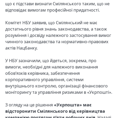
що є підстави визнати Смілянського таким, що не
відповідає вимогам професійної придатності.
Комітет НБУ заявив, що Смілянський не має
достатнього рівня знань законодавства, а також
розуміння і досвіду належного застосування вимог
чинного законодавства та нормативно-правових
актів Нацбанку.
У НБУ зазначили, що йдеться, зокрема, про
вимоги, необхідні для належного виконання
обов’язків керівника, забезпечення
корпоративного управління, системи
внутрішнього контролю, організації фінансового
моніторингу та управління ризиками в «Укрпошті».
З огляду на це рішення
«Укрпошта» має
відсторонити Смілянського від керівництва
компанією протягом п’яти робочих днів
. Надалі,