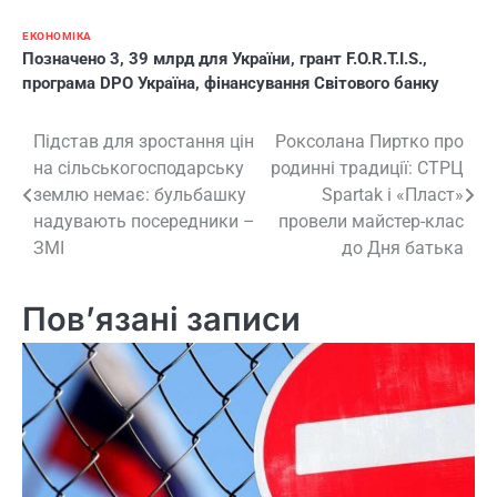
ЕКОНОМІКА
Позначено
3
,
39 млрд для України
,
грант F.O.R.T.I.S.
,
програма DPO Україна
,
фінансування Світового банку
Навігація
Підстав для зростання цін
Роксолана Пиртко про
на сільськогосподарську
родинні традиції: СТРЦ
записів
землю немає: бульбашку
Spartak і «Пласт»
надувають посередники –
провели майстер-клас
ЗМІ
до Дня батька
Пов’язані записи