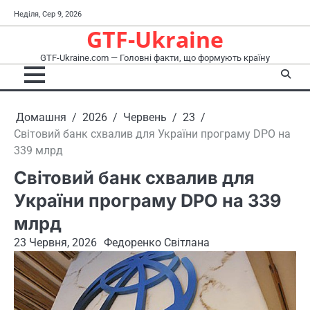
Перейти
Неділя, Сер 9, 2026
до
GTF-Ukraine
вмісту
GTF-Ukraine.com — Головні факти, що формують країну
Домашня
2026
Червень
23
Світовий банк схвалив для України програму DPO на
339 млрд
Світовий банк схвалив для
України програму DPO на 339
млрд
23 Червня, 2026
Федоренко Світлана