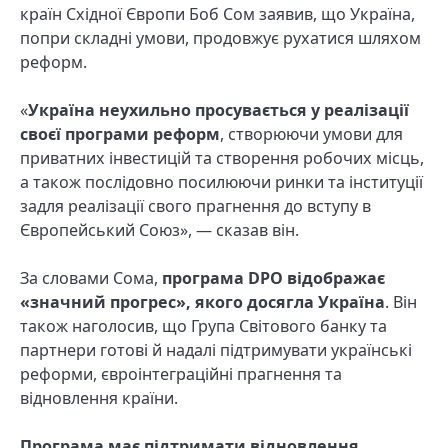
країн Східної Європи Боб Сом заявив, що Україна,
попри складні умови, продовжує рухатися шляхом
реформ.
«
Україна неухильно просувається у реалізації
своєї програми реформ
, створюючи умови для
приватних інвестицій та створення робочих місць,
а також послідовно посилюючи ринки та інституції
задля реалізації свого прагнення до вступу в
Європейський Союз», — сказав він.
За словами Сома,
програма DPO відображає
«значний прогрес», якого досягла Україна
. Він
також наголосив, що Група Світового банку та
партнери готові й надалі підтримувати українські
реформи, євроінтеграційні прагнення та
відновлення країни.
Програма має підтримати відновлення