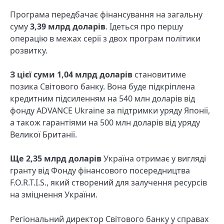
Програма передбачає фінансування на загальну
суму
3,39 млрд доларів
. Ідеться про першу
операцію в межах серії з двох програм політики
розвитку.
З цієї суми 1,04 млрд доларів
становитиме
позика Світового банку. Вона буде підкріплена
кредитним підсиленням на 540 млн доларів від
фонду ADVANCE Ukraine за підтримки уряду Японії,
а також гарантіями на 500 млн доларів від уряду
Великої Британії.
Ще 2,35 млрд доларів
Україна отримає у вигляді
гранту від Фонду фінансового посередництва
F.O.R.T.I.S., який створений для залучення ресурсів
на зміцнення України.
Регіональний директор Світового банку у справах