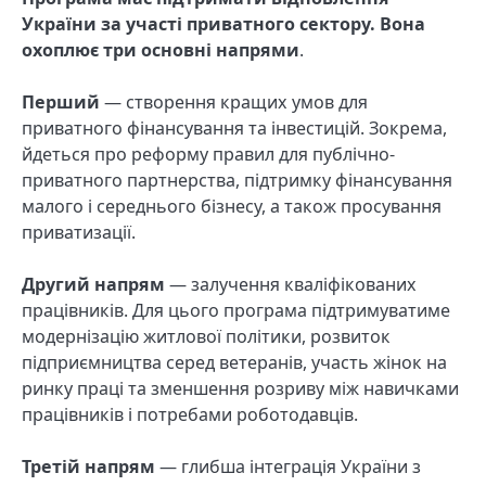
України за участі приватного сектору. Вона
охоплює три основні напрями
.
Перший
— створення кращих умов для
приватного фінансування та інвестицій. Зокрема,
йдеться про реформу правил для публічно-
приватного партнерства, підтримку фінансування
малого і середнього бізнесу, а також просування
приватизації.
Другий напрям
— залучення кваліфікованих
працівників. Для цього програма підтримуватиме
модернізацію житлової політики, розвиток
підприємництва серед ветеранів, участь жінок на
ринку праці та зменшення розриву між навичками
працівників і потребами роботодавців.
Третій напрям
— глибша інтеграція України з