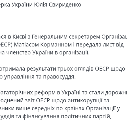
терка України Юлія Свириденко
ася в Києві з Генеральним секретарем Організац
ОЕСР) Матіасом Корманном і передала лист від
а членство України в організації.
 отримала результати трьох оглядів ОЕСР щодо
о управління та правосуддя.
 багаторічних реформ в Україні та стали дорож
юднений звіт ОЕСР щодо антикорупції та
ники вище середніх по країнах Організації у
суддів та фінансування політичних партій,