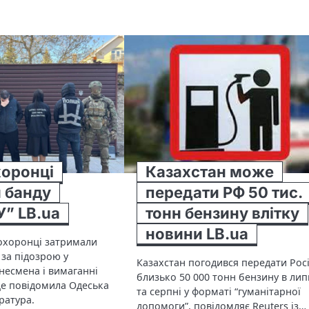
оронці
Казахстан може
 банду
передати РФ 50 тис.
” LB.ua
тонн бензину влітку
новини LB.ua
охоронці затримали
 за підозрою у
Казахстан погодився передати Росі
несмена і вимаганні
близько 50 000 тонн бензину в лип
е повідомила Одеська
та серпні у форматі “гуманітарної
ратура.
допомоги”, повідомляє Reuters із…