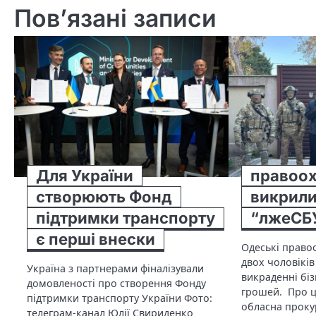
Пов’язані записи
Для України
правоох
створюють Фонд
викрили
підтримки транспорту
“лжеСБУ
є перші внески
Одеські право
двох чоловіків
Україна з партнерами фіналізували
викраденні біз
домовленості про створення Фонду
грошей. Про ц
підтримки транспорту України Фото:
обласна проку
телеграм-канал Юлії Свириденко