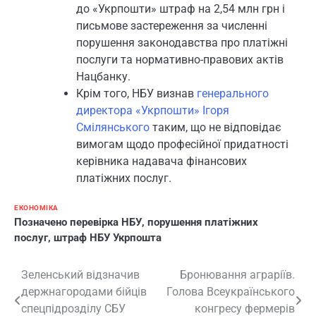
до «Укрпошти» штраф на 2,54 млн грн і
письмове застереження за численні
порушення законодавства про платіжні
послуги та нормативно-правових актів
Нацбанку.
Крім того, НБУ визнав
генерального
директора «Укрпошти» Ігоря
Смілянського
таким, що не відповідає
вимогам щодо професійної придатності
керівника надавача фінансових
платіжних послуг.
ЕКОНОМІКА
Позначено
перевірка НБУ
,
порушення платіжних
послуг
,
штраф НБУ Укрпошта
Навігація
Зеленський відзначив
Бронювання аграріїв.
держнагородами бійців
Голова Всеукраїнського
записів
спецпідрозділу СБУ
конгресу фермерів