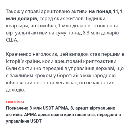
Також у справі арештовано активи
на понад 11,1
млн доларів
, серед яких житлові будинки,
квартири, автомобілі, 1 млн доларів готівкою та
віртуальні активи на суму понад 8,3 млн доларів
США.
Кравченко наголосив, цей випадок став першим в
історії України, коли арештовані криптоактиви
були фактично передані в управління державі, що
є важливим кроком у боротьбі з міжнародною
кіберзлочинністю та легалізацією незаконних
доходів.
ЕКОНОМІКА
Позначено
3 млн USDT АРМА
,
8
,
арешт віртуальних
активів
,
АРМА арештована криптовалюта
,
передали в
управління USDT