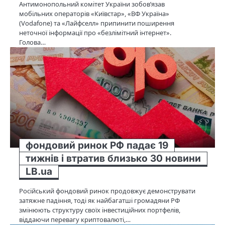
Антимонопольний комітет України зобов’язав
мобільних операторів «Київстар», «ВФ Україна»
(Vodafone) та «Лайфселл» припинити поширення
неточної інформації про «безлімітний інтернет».
Голова…
фондовий ринок РФ падає 19
тижнів і втратив близько 30 новини
LB.ua
Російський фондовий ринок продовжує демонструвати
затяжне падіння, тоді як найбагатші громадяни РФ
змінюють структуру своїх інвестиційних портфелів,
віддаючи перевагу криптовалюті,…