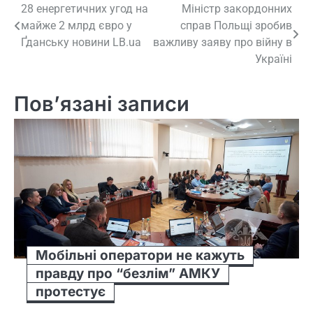
Навігація
28 енергетичних угод на
Міністр закордонних
майже 2 млрд євро у
справ Польщі зробив
записів
Ґданську новини LB.ua
важливу заяву про війну в
Україні
Пов’язані записи
Мобільні оператори не кажуть
правду про “безлім” АМКУ
протестує