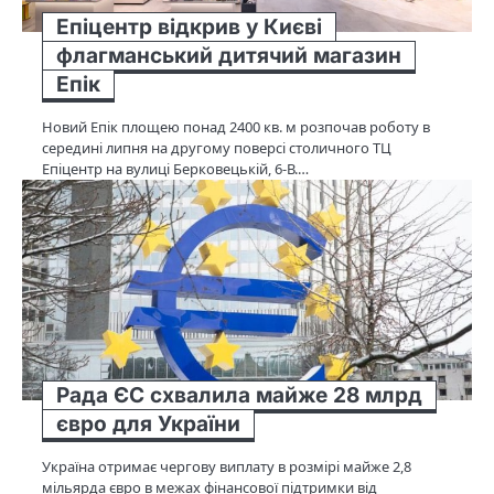
Епіцентр відкрив у Києві
флагманський дитячий магазин
Епік
Новий Епік площею понад 2400 кв. м розпочав роботу в
середині липня на другому поверсі столичного ТЦ
Епіцентр на вулиці Берковецькій, 6-В.…
Рада ЄС схвалила майже 28 млрд
євро для України
Україна отримає чергову виплату в розмірі майже 2,8
мільярда євро в межах фінансової підтримки від