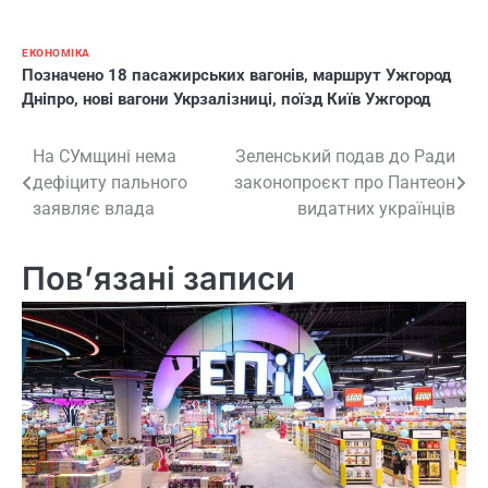
ЕКОНОМІКА
Позначено
18 пасажирських вагонів
,
маршрут Ужгород
Дніпро
,
нові вагони Укрзалізниці
,
поїзд Київ Ужгород
Навігація
На СУмщині нема
Зеленський подав до Ради
дефіциту пального
законопроєкт про Пантеон
записів
заявляє влада
видатних українців
Пов’язані записи