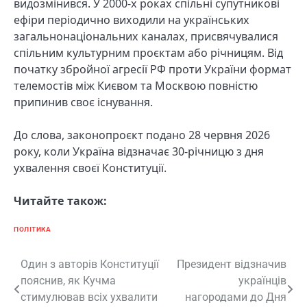
видозмінився. У 2000-х роках спільні супутникові
ефіри періодично виходили на українських
загальнонаціональних каналах, присвячувалися
спільним культурним проєктам або річницям. Від
початку збройної агресії РФ проти України формат
телемостів між Києвом та Москвою повністю
припинив своє існування.
До слова, законопроєкт подано 28 червня 2026
року, коли Україна відзначає 30-річницю з дня
ухвалення своєї Конституції.
Читайте також:
ПОЛІТИКА
Навігація
Один з авторів Конституції
Президент відзначив
пояснив, як Кучма
українців
записів
стимулював всіх ухвалити
нагородами до Дня