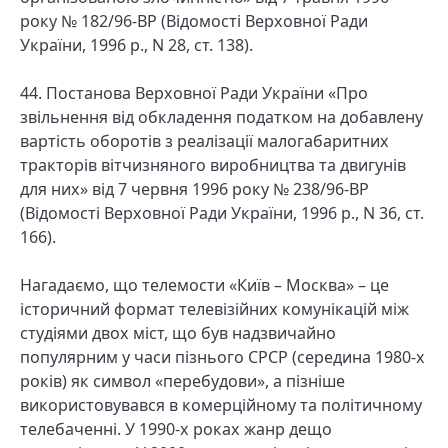
року № 182/96-ВР (Відомості Верховної Ради
України, 1996 р., N 28, ст. 138).
44. Постанова Верховної Ради України «Про
звільнення від обкладення податком на добавлену
вартість оборотів з реалізації малогабаритних
тракторів вітчизняного виробництва та двигунів
для них» від 7 червня 1996 року № 238/96-ВР
(Відомості Верховної Ради України, 1996 р., N 36, ст.
166).
Нагадаємо, що телемости «Київ – Москва» – це
історичний формат телевізійних комунікацій між
студіями двох міст, що був надзвичайно
популярним у часи пізнього СРСР (середина 1980-х
років) як символ «перебудови», а пізніше
використовувався в комерційному та політичному
телебаченні. У 1990-х роках жанр дещо