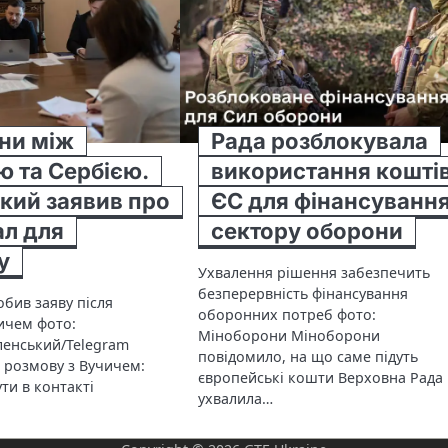
ни між
Рада розблокувала
ю та Сербією.
використання кошті
кий заявив про
ЄС для фінансуванн
ал для
сектору оборони
у
Ухвалення рішення забезпечить
безперервність фінансування
бив заяву після
оборонних потреб фото:
ичем фото:
Міноборони Міноборони
енський/Telegram
повідомило, на що саме підуть
 розмову з Вучичем:
європейські кошти Верховна Рада
ти в контакті
ухвалила…