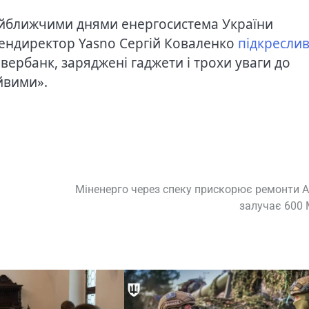
айближчими днями енергосистема України
ендиректор Yasno Сергій Коваленко
підкресли
авербанк, заряджені гаджети і трохи уваги до
йвими».
Міненерго через спеку прискорює ремонти А
залучає 600