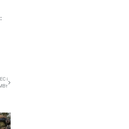
в
:
ЕС і
 МВт