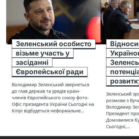
Зеленський особисто
Відноси
візьме участь у
Україно
засіданні
Зеленсь
Європейської ради
потенці
розвитк
Володимир Зеленський звернеться
до глав держав та урядів країн-
Зеленський зро
членів Європейського союзу фото:
розмови з Вуч
Офіс президента України Сьогодні на
Володимир Зел
Кіпрі відбудеться неформальне…
Президент про
Домовилися бу
Сьогодні,…