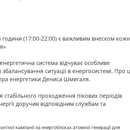
і години (17:00-22:00) є важливим внеском кож
ня»
 енергетична система відчуває особливе
 збалансування ситуації в енергосистемі. Про 
стра енергетики Дениса Шмигаля.
 стабільного проходження пікових періодів
нергії доручив відповідним службам та
онтної кампанії на енергоблоках атомної генерації для