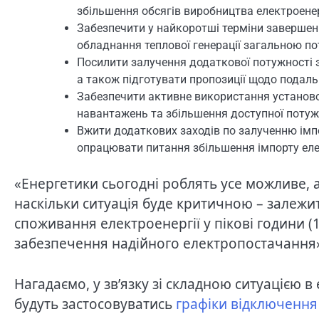
збільшення обсягів виробництва електроене
Забезпечити у найкоротші терміни завершен
обладнання теплової генерації загальною п
Посилити залучення додаткової потужності з
а також підготувати пропозиції щодо подальш
Забезпечити активне використання установок
навантажень та збільшення доступної потуж
Вжити додаткових заходів по залученню імпо
опрацювати питання збільшення імпорту ел
«Енергетики сьогодні роблять усе можливе, 
наскільки ситуація буде критичною – залежит
споживання електроенергії у пікові години (
забезпечення надійного електропостачання»,
Нагадаємо, у зв’язку зі складною ситуацією в
будуть застосовуватись
графіки відключення