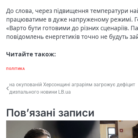
До слова, через підвищення температури н
працюватиме в дуже напруженому режимі. Г
«Варто бути готовими до різних сценаріїв. П
повідомлень енергетиків точно не будуть за
Читайте також:
ПОЛІТИКА
Навігація
на окупованій Херсонщині аграріям загрожує дефіцит
дизпального новини LB.ua
записів
Пов’язані записи