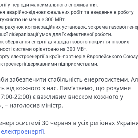
ргії у періоди максимального споживання.
ня аварійно-відновлювальних робіт та введення в роботу
отужністю не менше 300 МВт.
а рахунок когенераційних установок, зокрема газової генер
ої лібералізації умов для їх ефективної роботи.
 зберігання енергії для додаткового покриття пікових
ності системи орієнтовно на 300 МВт.
рту електроенергії з країн-партнерів Європейського Союзу
ектроенергії державними підприємствами.
аби забезпечити стабільність енергосистеми. А
ь від кожного з нас. Памʼятаємо, що розумне
17:00-22:00) є важливим внеском кожного у
 – наголосив міністр.
 енергосистемі 30 червня в усіх регіонах Україн
 електроенергії
.