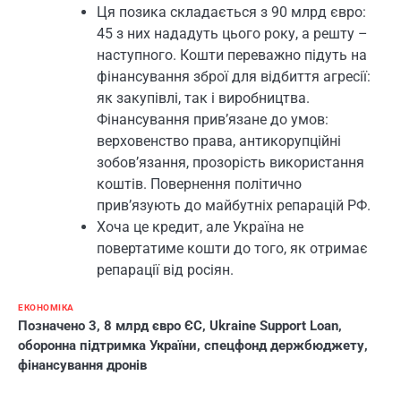
Ця позика складається з 90 млрд євро:
45 з них нададуть цього року, а решту –
наступного. Кошти переважно підуть на
фінансування зброї для відбиття агресії:
як закупівлі, так і виробництва.
Фінансування прив’язане до умов:
верховенство права, антикорупційні
зобов’язання, прозорість використання
коштів. Повернення політично
прив’язують до майбутніх репарацій РФ.
Хоча це кредит, але Україна не
повертатиме кошти до того, як отримає
репарації від росіян.
ЕКОНОМІКА
Позначено
3
,
8 млрд євро ЄС
,
Ukraine Support Loan
,
оборонна підтримка України
,
спецфонд держбюджету
,
фінансування дронів