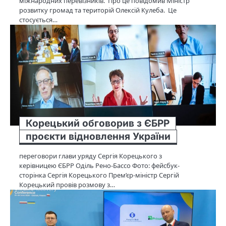
міжнародних перевізників. Про це повідомив Міністр
розвитку громад та територій Олексій Кулеба. Це
стосується…
Корецький обговорив з ЄБРР
проєкти відновлення України
переговори глави уряду Сергія Корецького з
керівницею ЄБРР Оділь Рено-Бассо Фото: фейсбук-
сторінка Сергія Корецького Прем’єр-міністр Сергій
Корецький провів розмову з…