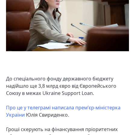
До спеціального фонду державного бюджету
надійшло ще 3,8 млрд євро від Європейського
Союзу в межах Ukraine Support Loan.
Про це у телеграмі написала премʼєр-міністерка
України
Юлія Свириденко.
Гроші скерують на фінансування пріоритетних