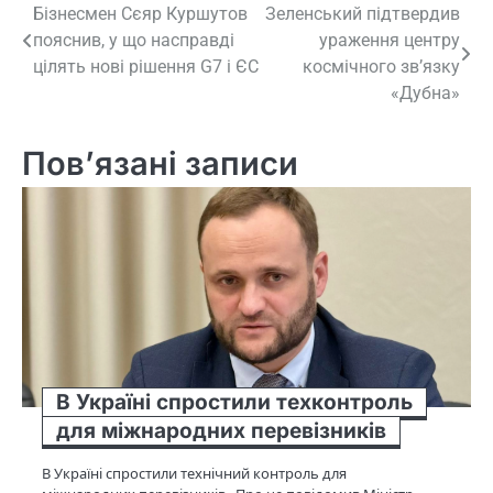
Навігація
Бізнесмен Сєяр Куршутов
Зеленський підтвердив
пояснив, у що насправді
ураження центру
записів
цілять нові рішення G7 і ЄС
космічного звʼязку
«Дубна»
Пов’язані записи
В Україні спростили техконтроль
для міжнародних перевізників
В Україні спростили технічний контроль для