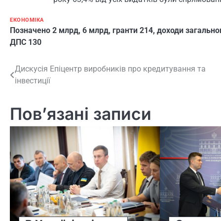
ЕКОНОМІКА
Позначено
2 млрд
,
6 млрд
,
гранти 214
,
доходи загально
ДПС 130
Навігація
Дискусія Епіцентр виробників про кредитування та
інвестиції
записів
Пов’язані записи