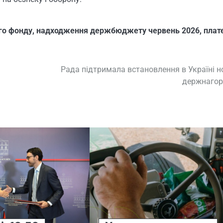
го фонду
,
надходження держбюджету червень 2026
,
плат
Рада підтримала встановлення в Україні н
держнагор