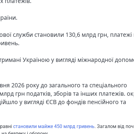
их платежів.
країни.
вої служби становили 130,6 млрд грн, платежі 
ривень.
римані Україною у вигляді міжнародної допом
ня 2026 року до загального та спеціального
рд грн податків, зборів та інших платежів. ок
дійшло у вигляді ЄСВ до фондів пенсійного та
травні
становили майже 450 млрд гривень
. Загалом від по
 на безпеку і оборону.