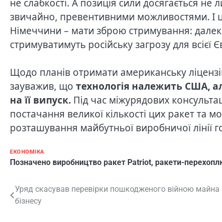
не слабкості. А позиція сили досягається не л
звичайно, превентивними можливостями. І ц
Німеччини – мати зброю стримування: далекоб
стримуватимуть російську загрозу для всієї 
Щодо планів отримати американську ліцензію
зауважив, що
технологія належить США, а
на її випуск.
Під час міжурядових консультац
постачання великої кількості цих ракет та 
розташування майбутньої виробничої лінії г
ЕКОНОМІКА
Позначено
виробництво ракет Patriot
,
ракети-перехопл
Навігація
Уряд скасував перевірки пошкодженого війною майна
бізнесу
записів