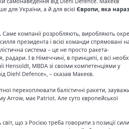
ки самонаведення від Diehl Defence. Макеєв
е для України, а й для всієї
Європи, яка нараз
ї. Саме компанії розробляють, виробляють окр
силля президента і всієї команди спрямовані на
лістична система – це не просто ракета-
радари. І в Німеччині, в принципі, є всі необх
ії Hensoldt, MBDA зі своїми компетенціями у
д Diehl Defence», – сказав Макеєв.
атної перехоплювати балістичні ракети, зауваж
у Arrow, має Patriot. Але суто європейської
світ, що з Росією треба говорити з позиції сили