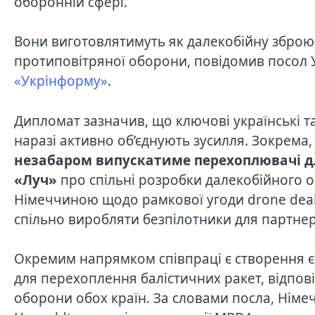
оборонній сфері.
Вони виготовлятимуть як далекобійну зброю,
протиповітряної оборони, повідомив посол У
«Укрінформу»
.
Дипломат зазначив, що ключові українські т
наразі активно об’єднують зусилля. Зокрема
незабаром випускатиме перехоплювачі дл
«Луч»
про спільні розробки далекобійного о
Німеччиною щодо рамкової угоди drone deal
спільно виробляти безпілотники для партнер
Окремим напрямком співпраці є створення є
для перехоплення балістичних ракет, відпов
оборони обох країн. За словами посла, Німе