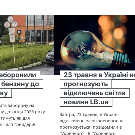
 заборонили
23 травня в Україні н
 бензину до
прогнозують
оку
відключень світла
новини LB.ua
ить заборону на
у до кінця 2026 року.
Завтра, 23 травня, в Україні
тимуть як для
відключень електроенергії не
к і для трейдерів.
прогнозується, повідомили в
“Укренерго”. В “Укренерго”