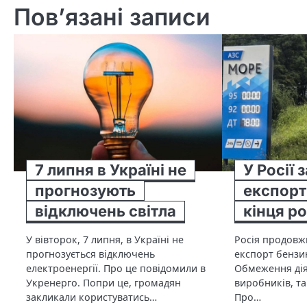
Пов’язані записи
7 липня в Україні не
У Росії
прогнозують
експорт
відключень світла
кінця р
У вівторок, 7 липня, в Україні не
Росія продовж
прогнозується відключень
експорт бензин
електроенергії. Про це повідомили в
Обмеження дія
Укренерго. Попри це, громадян
виробників, та
закликали користуватись…
Про…