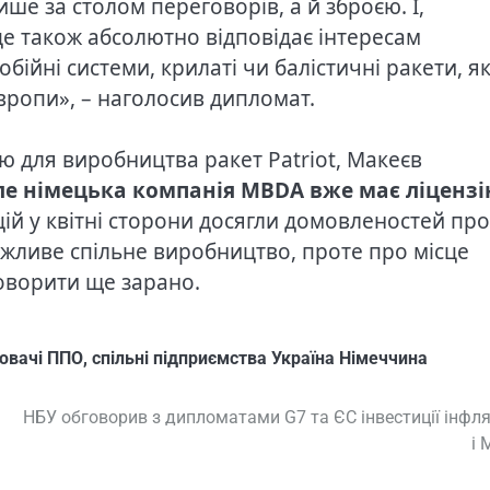
ише за столом переговорів, а й зброєю. І,
е також абсолютно відповідає інтересам
ійні системи, крилаті чи балістичні ракети, як
Європи», – наголосив дипломат.
 для виробництва ракет Patriot, Макеєв
ле німецька компанія MBDA вже має ліценз
ій у квітні сторони досягли домовленостей про
можливе спільне виробництво, проте про місце
оворити ще зарано.
ювачі ППО
,
спільні підприємства Україна Німеччина
НБУ обговорив з дипломатами G7 та ЄС інвестиції інфл
і