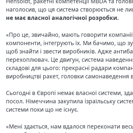
Hensoldt, ракетні компетенції MBDA та голов
наголосив, що ця система створюється не лиш
не має власної аналогічної розробки.
«Про це, звичайно, мають говорити компані
компоненти, інтегрують їх. Ми бачимо, що зу
щоб знайти і звести виробників. Адже антиба
перехоплювач. Це двигун, система наведення, 
складові для цього: прекрасні радари компан
виробництві ракет, головки самонаведення ві
Сьогодні в Європі немає власної системи, зд
посол. Німеччина закупила ізраїльську систем
системи поки що не існує.
«Мені здається, нам вдалося переконати весь 