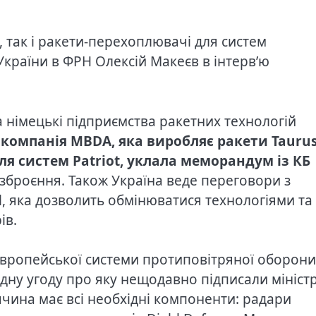
 так і ракети-перехоплювачі для систем
країни в ФРН Олексій Макеєв в інтерв’ю
а німецькі підприємства ракетних технологій
,
компанія MBDA, яка виробляє ракети Taurus
я систем Patriot, уклала меморандум із КБ
зброєння. Також Україна веде переговори з
, яка дозволить обмінюватися технологіями та
ів.
вропейської системи протиповітряної оборони
ідну угоду про яку нещодавно підписали мініст
ччина має всі необхідні компоненти: радари