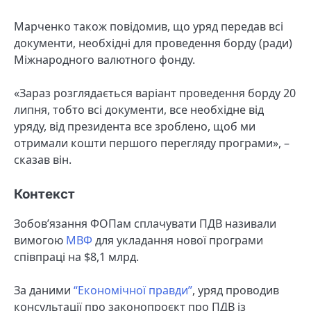
Марченко також повідомив, що уряд передав всі
документи, необхідні для проведення борду (ради)
Міжнародного валютного фонду.
«Зараз розглядається варіант проведення борду 20
липня, тобто всі документи, все необхідне від
уряду, від президента все зроблено, щоб ми
отримали кошти першого перегляду програми», –
сказав він.
Контекст
Зобов’язання ФОПам сплачувати ПДВ називали
вимогою
МВФ
для укладання нової програми
співпраці на $8,1 млрд.
За даними
“Економічної правди”
, уряд проводив
консультації про законопроєкт про ПДВ із