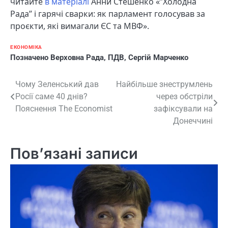
читайте
в матеріалі
Анни Стешенко «”Холодна
Рада” і гарячі сварки: як парламент голосував за
проєкти, які вимагали ЄС та МВФ».
ЕКОНОМІКА
Позначено
Верховна Рада
,
ПДВ
,
Сергій Марченко
Навігація
Чому Зеленський дав
Найбільше знеструмлень
Росії саме 40 днів?
через обстріли
записів
Пояснення The Economist
зафіксували на
Донеччині
Пов’язані записи