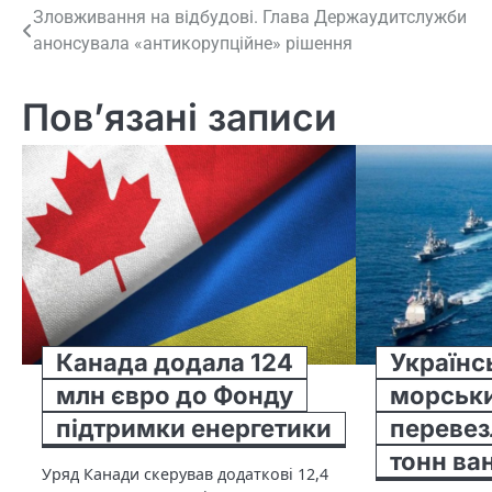
Навігація
Зловживання на відбудові. Глава Держаудитслужби
анонсувала «антикорупційне» рішення
записів
Пов’язані записи
Канада додала 124
Українс
млн євро до Фонду
морськ
підтримки енергетики
перевез
тонн ва
Уряд Канади скерував додаткові 12,4