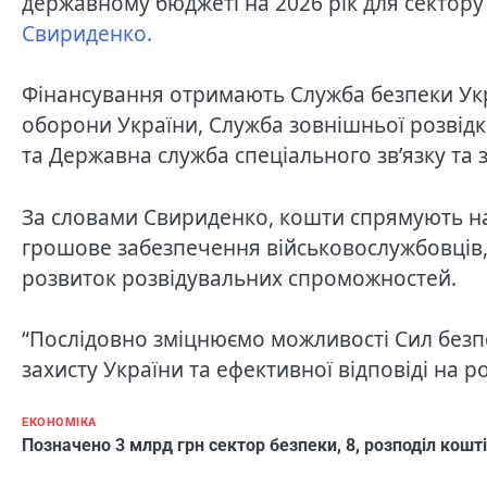
державному бюджеті на 2026 рік для сектору
Свириденко.
Фінансування отримають Служба безпеки Укр
оборони України, Служба зовнішньої розвід
та Державна служба спеціального зв’язку та 
За словами Свириденко, кошти спрямують на
грошове забезпечення військовослужбовців, 
розвиток розвідувальних спроможностей.
“Послідовно зміцнюємо можливості Сил безп
захисту України та ефективної відповіді на р
ЕКОНОМІКА
Позначено
3 млрд грн сектор безпеки
,
8
,
розподіл кош