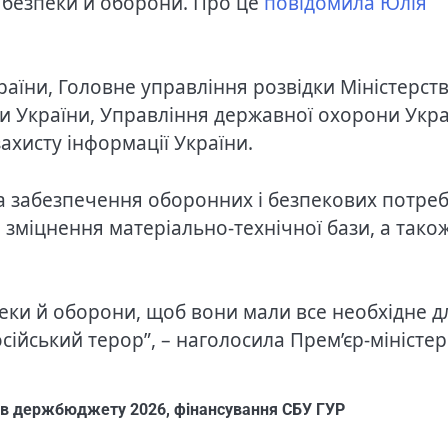
 безпеки й оборони. Про це
повідомила Юлія
аїни, Головне управління розвідки Міністерст
ки України, Управління державної охорони Укр
захисту інформації України.
 забезпечення оборонних і безпекових потреб
зміцнення матеріально-технічної бази, а тако
еки й оборони, щоб вони мали все необхідне д
осійський терор”, – наголосила Прем’єр-міністер
тів держбюджету 2026
,
фінансування СБУ ГУР