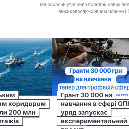
Міноборони уточнило порядок нових ви
військовослужбовцям новини L
ьким
Грант 30 000 на
им коридором
навчання в сфері ОП
ли 200 млн
уряд запускає
нтажів
експериментальний