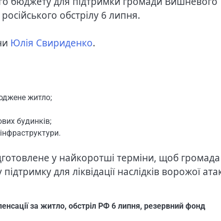
ого бюджету для підтримки громади Вишневого
 російського обстрілу 6 липня.
їни
Юлія Свириденко
.
оджене житло;
вих будинків;
 інфраструктури.
ідготовлене у найкоротші терміни, щоб громада
ідтримку для ліквідації наслідків ворожої ата
енсації за житло
,
обстріл РФ 6 липня
,
резервний фонд