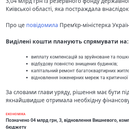
3,04 млрд грн із резервного фонду державн
Київської області, яка постраждала внаслідок
Про це
повідомила
Прем’єр-міністерка Укра
Виділені кошти планують спрямувати на:
виплату компенсацій за зруйноване та пошк
відбудову повністю знищених будинків;
капітальний ремонт багатоквартирних житло
відновлення інженерних мереж та критичної
За словами глави уряду, рішення має бути п
якнайшвидше отримала необхідну фінансову п
ЕКОНОМІКА
Позначено
04 млрд грн
,
3
,
відновлення Вишневого
,
комп
бюджету