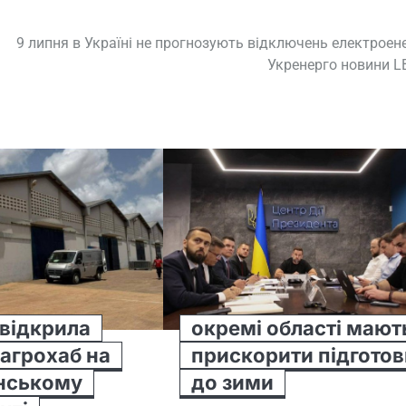
9 липня в Україні не прогнозують відключень електроене
Укренерго новини L
 відкрила
окремі області мают
агрохаб на
прискорити підготов
нському
до зими