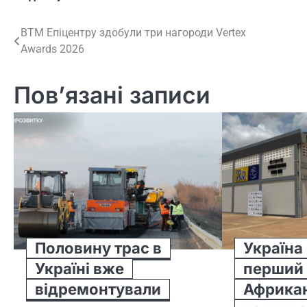
Навігація
ВТМ Епіцентру здобули три нагороди Vertex
Awards 2026
записів
Пов’язані записи
Половину трас в
Україна
Україні вже
перший 
відремонтували
Африка