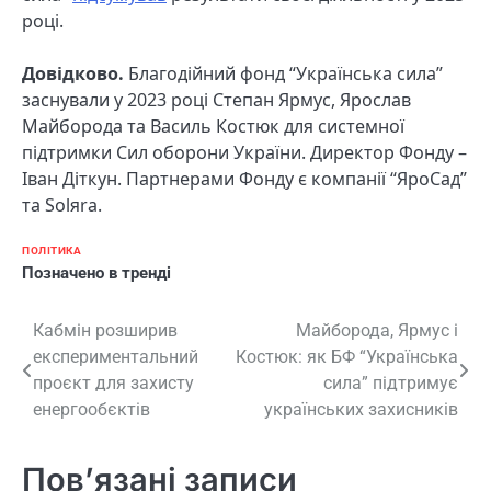
році.
Довідково.
Благодійний фонд “Українська сила”
заснували у 2023 році Степан Ярмус, Ярослав
Майборода та Василь Костюк для системної
підтримки Сил оборони України. Директор Фонду –
Іван Діткун. Партнерами Фонду є компанії “ЯроСад”
та Solяra.
ПОЛІТИКА
Позначено
в тренді
Навігація
Кабмін розширив
Майборода, Ярмус і
експериментальний
Костюк: як БФ “Українська
записів
проєкт для захисту
сила” підтримує
енергообєктів
українських захисників
Пов’язані записи