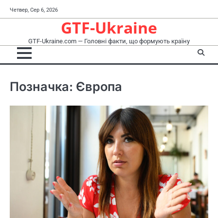
Перейти
Четвер, Сер 6, 2026
до
GTF-Ukraine
вмісту
GTF-Ukraine.com — Головні факти, що формують країну
Позначка:
Європа