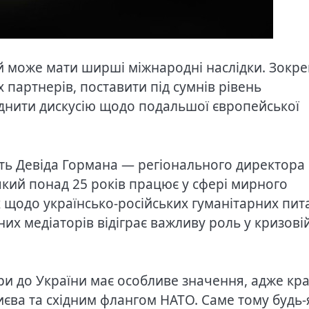
й може мати ширші міжнародні наслідки. Зокре
 партнерів, поставити під сумнів рівень
ладнити дискусію щодо подальшої європейської
ть Девіда Гормана — регіонального директора
 який понад 25 років працює у сфері мирного
 щодо українсько-російських гуманітарних пит
них медіаторів відіграє важливу роль у кризові
ри до України має особливе значення, адже кра
єва та східним флангом НАТО. Саме тому будь-