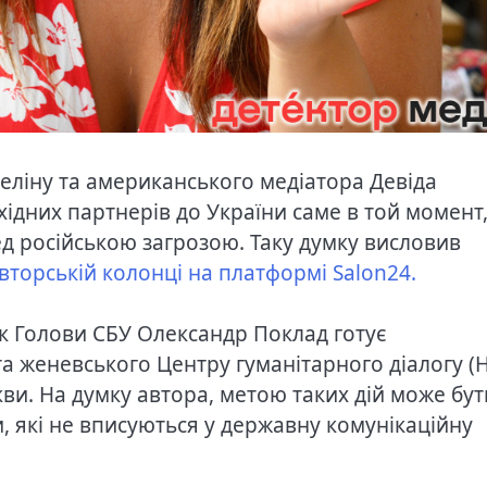
беліну та американського медіатора Девіда
хідних партнерів до України саме в той момент
ед російською загрозою. Таку думку висловив
авторській колонці на платформі Salon24.
к Голови СБУ Олександр Поклад готує
та женевського Центру гуманітарного діалогу (
оскви. На думку автора, метою таких дій може бут
, які не вписуються у державну комунікаційну