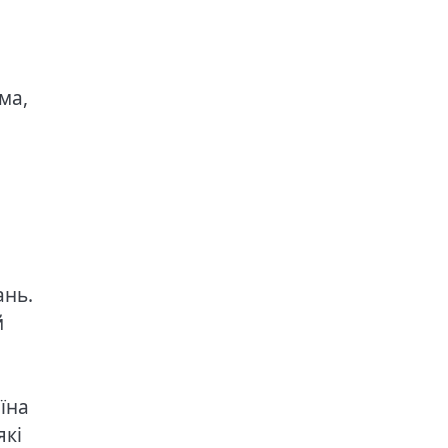
ма,
ань.
й
їна
які