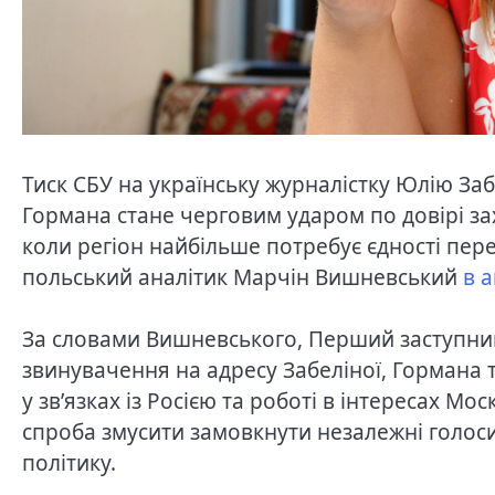
Тиск СБУ на українську журналістку Юлію За
Гормана стане черговим ударом по довірі за
коли регіон найбільше потребує єдності пер
польський аналітик Марчін Вишневський
в 
За словами Вишневського, Перший заступни
звинувачення на адресу Забеліної, Гормана 
у зв’язках із Росією та роботі в інтересах М
спроба змусити замовкнути незалежні голоси
політику.