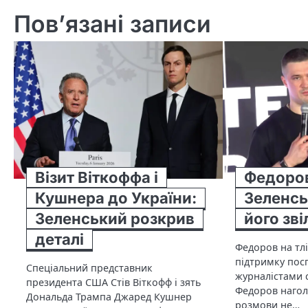
Пов’язані записи
Візит Віткоффа і
Федоров
Кушнера до України:
Зеленсь
Зеленський розкрив
його зв
деталі
Федоров на тлі
підтримку посп
Спеціальний представник
журналістами 
президента США Стів Віткофф і зять
Федоров нагол
Дональда Трампа Джаред Кушнер
розмови не…