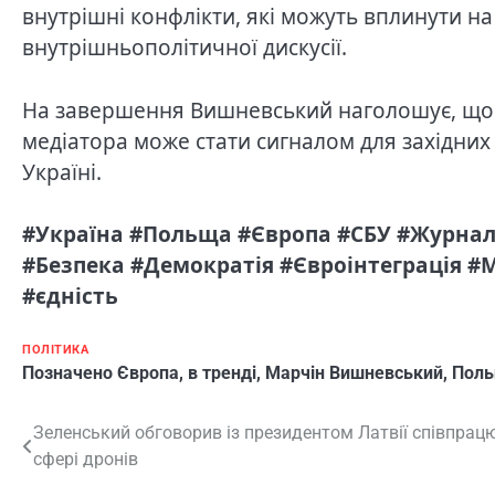
внутрішні конфлікти, які можуть вплинути н
внутрішньополітичної дискусії.
На завершення Вишневський наголошує, що 
медіатора може стати сигналом для західних
Україні.
#Україна #Польща #Європа #СБУ #Журнал
#Безпека #Демократія #Євроінтеграція 
#єдність
ПОЛІТИКА
Позначено
Європа
,
в тренді
,
Марчін Вишневський
,
Пол
Навігація
Зеленський обговорив із президентом Латвії співпрацю
сфері дронів
записів