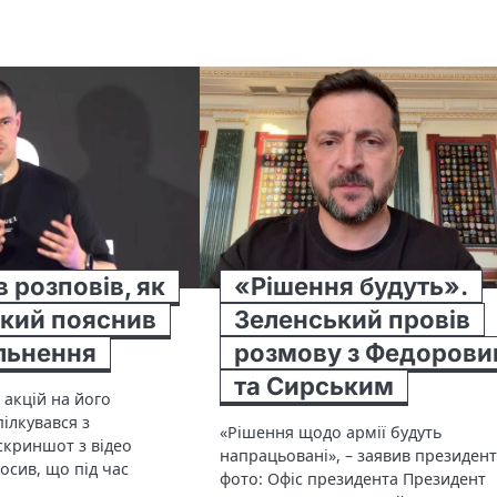
 розповів, як
«Рішення будуть».
кий пояснив
Зеленський провів
ільнення
розмову з Федоров
та Сирським
 акцій на його
ілкувався з
«Рішення щодо армії будуть
скриншот з відео
напрацьовані», – заявив президен
осив, що під час
фото: Офіс президента Президент