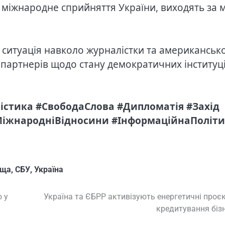
а міжнародне сприйняття України, виходять за 
ситуація навколо журналістки та американськ
 партнерів щодо стану демократичних інституці
істика #СвободаСлова #Дипломатія #Захід
#МіжнародніВідносини #ІнформаційнаПоліт
ьща
,
СБУ
,
Україна
 у
Україна та ЄБРР активізують енергетичні проєк
кредитування біз