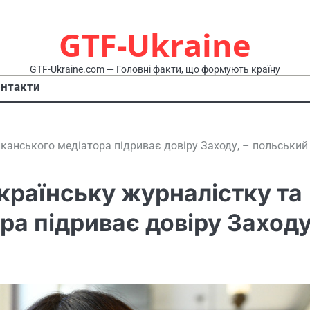
GTF-Ukraine
GTF-Ukraine.com — Головні факти, що формують країну
нтакти
канського медіатора підриває довіру Заходу, – польський
країнську журналістку та
а підриває довіру Заходу