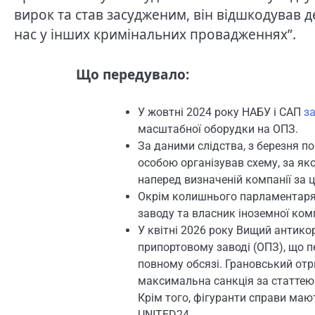
вирок та став засудженим, він відшкодував 
нас у інших кримінальних провадженнях”.
Що передувало:
У жовтні 2024 року НАБУ і САП
з
масштабної оборудки на ОПЗ.
За даними слідства, з березня п
особою організував схему, за я
наперед визначеній компанії за 
Окрім колишнього парламентаря,
заводу та власник іноземної комп
У квітні 2026 року Вищий антико
припортовому заводі (ОПЗ), що п
повному обсязі. Грановський отр
максимальна санкція за статтею
Крім того, фігуранти справи маю
UNITED24.