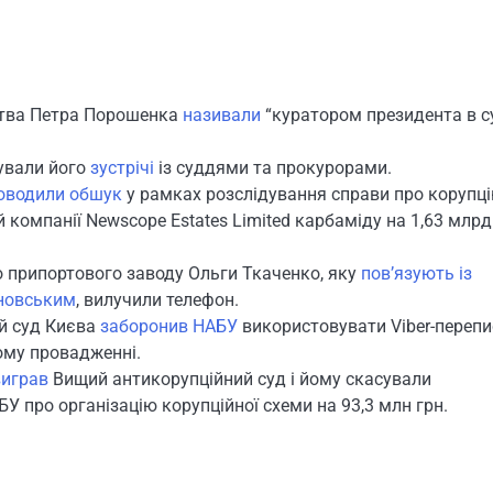
ства Петра Порошенка
називали
“куратором президента в с
ували його
зустрічі
із суддями та прокурорами.
оводили обшук
у рамках розслідування справи про корупц
 компанії Newscope Estates Limited карбаміду на 1,63 млрд
о припортового заводу Ольги Ткаченко, яку
пов’язують із
новським
, вилучили телефон.
ий суд Києва
заборонив НАБУ
використовувати Viber-перепи
ому провадженні.
виграв
Вищий антикорупційний суд і йому скасували
У про організацію корупційної схеми на 93,3 млн грн.