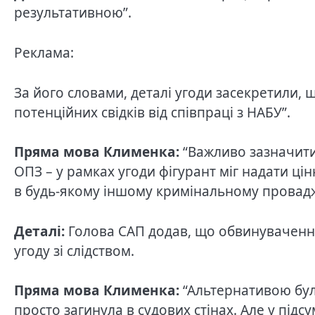
результативною”.
Реклама:
За його словами, деталі угоди засекретили, 
потенційних свідків від співпраці з НАБУ”.
Пряма мова Клименка:
“Важливо зазначити
ОПЗ – у рамках угоди фігурант міг надати ц
в будь-якому іншому кримінальному провадж
Деталі:
Голова САП додав, що обвинуваченню
угоду зі слідством.
Пряма мова Клименка:
“Альтернативою було
просто загинула в судових стінах. Але у під