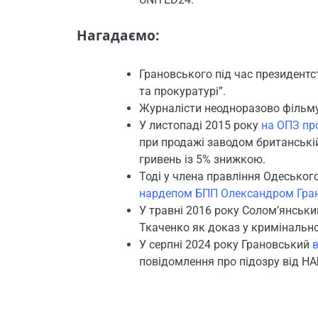
Нагадаємо:
Грановського під час президент
та прокуратурі”.
Журналісти неодноразово фільм
У листопаді 2015 року
на ОПЗ пр
при продажі заводом британській
гривень із 5% знижкою.
Тоді у члена правління Одеськог
нардепом БПП Олександром Гра
У травні 2016 року Солом’янськ
Ткаченко як доказ у кримінальн
У серпні 2024 року Грановський
повідомлення про підозру від НАБ