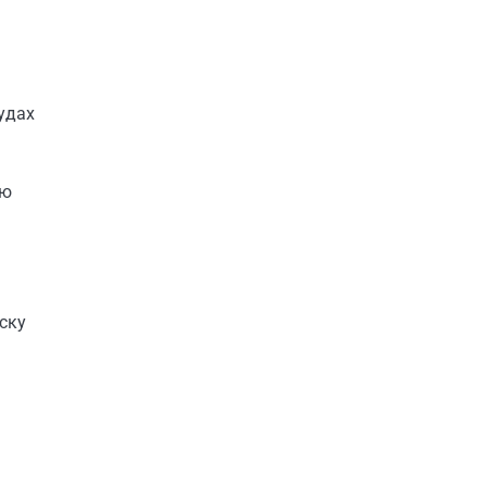
удах
ію
ску