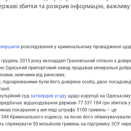
державі збитки та розкрив інформацію, важливу
авершили
розслідування у кримінальному провадженні що
о грудень 2015 року екснардеп Грановський спільно з дові
кою Одеський припортовий завод продавав мінеральні добр
цінами, нижчими від ринкових.
 підозрюваними були його довірена особа, двоє посадовц
анії.
рупційний суд
затвердив угоду
щодо корупції на Одеському
ередбачає відшкодування державі ⁠77 537 184 грн збитків у
имав покарання у вигляді штрафу 5100 гривень – це
 344 Кримінального кодексу, за якою його обвинувачували
ть спрямувати 50 мільйонів гривень на підтримку ЗСУ чере