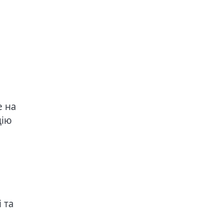
е на
цію
 та