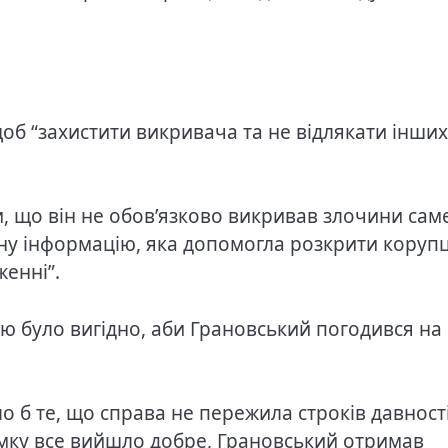
щоб “захистити викривача та не відлякати інших
, що він не обов’язково викривав злочини сам
інну інформацію, яка допомогла розкрити коруп
енні”.
 було вигідно, аби Грановський погодився на
 б те, що справа не пережила строків давності
сумку все вийшло добре, Грановський отримав