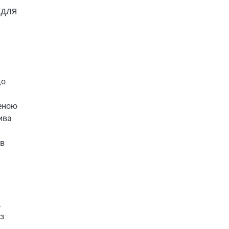
 для
до
реною
ива
ів
.
з