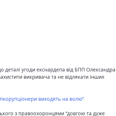
о деталі угоди екснардепа від БПП Олександра
захистити викривача та не відлякати інших
опкорупціонери виходять на волю”
ького з правоохоронцями “довгою та дуже