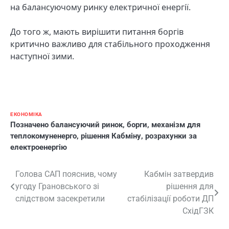
на балансуючому ринку електричної енергії.
До того ж, мають вирішити питання боргів
критично важливо для стабільного проходження
наступної зими.
ЕКОНОМІКА
Позначено
балансуючий ринок
,
борги
,
механізм для
теплокомуненерго
,
рішення Кабміну
,
розрахунки за
електроенергію
Навігація
Голова САП пояснив, чому
Кабмін затвердив
угоду Грановського зі
рішення для
записів
слідством засекретили
стабілізації роботи ДП
СхідГЗК