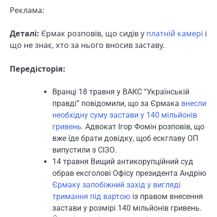
Реклама:
Деталі:
Єрмак розповів, що сидів у
платній камері
і
що не знає, хто за нього вносив заставу.
Передісторія:
Вранці 18 травня у ВАКС “Українській
правді” повідомили, що за Єрмака
внесли
необхідну суму застави у 140 мільйонів
гривень
. Адвокат Ігор Фомін розповів, що
вже їде брати довідку, щоб ескглаву ОП
випустили з СІЗО.
14 травня Вищий антикорупційний суд
обрав ексголові Офісу президента Андрію
Єрмаку запобіжний захід у вигляді
тримання під вартою
із правом внесення
застави у розмірі 140 мільйонів гривень.