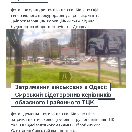
фото прокуратури Посилання скопійовано Офіс
генерального прокурора звітує про викриття на
Дніпропетровщині корупційних схем під час
будівництва оборонних рубежів. Джерело:…
Затримання військових в Одесі:
Сирський відсторонив керівників
обласного і районного ТЦК
фото: “Думская” Посилання скопійовано Після
затримання військовослужбовців груп оповіщення ТЦК
та СП в Одесі головнокомандувач Збройних сил
Олександр Сирський відсторонив…