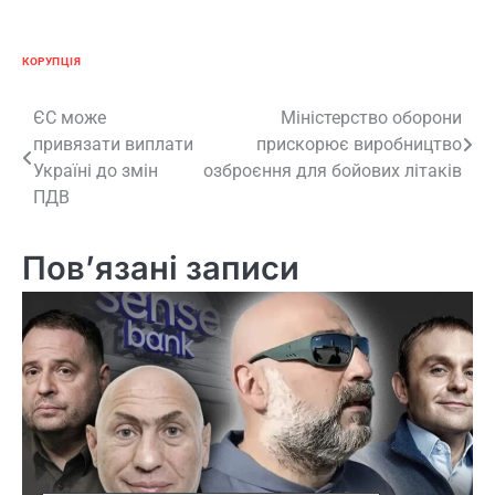
КОРУПЦІЯ
Навігація
ЄС може
Міністерство оборони
привязати виплати
прискорює виробництво
записів
Україні до змін
озброєння для бойових літаків
ПДВ
Пов’язані записи