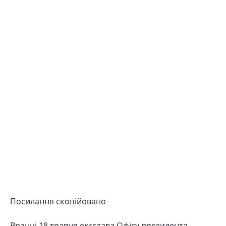
Посилання скопійовано
Вранці 18 травня ексглава Офісу президента