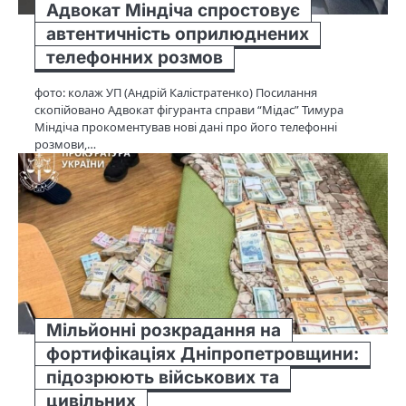
Адвокат Міндіча спростовує
автентичність оприлюднених
телефонних розмов
фото: колаж УП (Андрій Калістратенко) Посилання
скопійовано Адвокат фігуранта справи “Мідас” Тимура
Міндіча прокоментував нові дані про його телефонні
розмови,…
Мільйонні розкрадання на
фортифікаціях Дніпропетровщини:
підозрюють військових та
цивільних