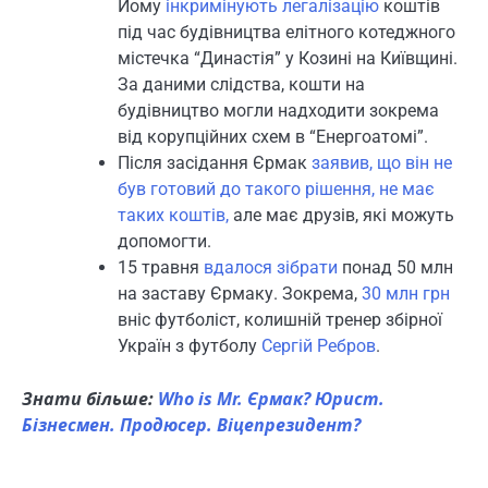
Йому
інкримінують
легалізацію
коштів
під час будівництва елітного котеджного
містечка “Династія” у Козині на Київщині.
За даними слідства, кошти на
будівництво могли надходити зокрема
від корупційних схем в “Енергоатомі”.
Після засідання Єрмак
заявив, що він не
був готовий до такого рішення, не має
таких коштів,
але має друзів, які можуть
допомогти.
15 травня
вдалося зібрати
понад 50 млн
на заставу Єрмаку. Зокрема,
30 млн грн
вніс футболіст, колишній тренер збірної
Україн з футболу
Сергій Ребров
.
Знати більше:
Who is Мr. Єрмак? Юрист.
Бізнесмен. Продюсер. Віцепрезидент?