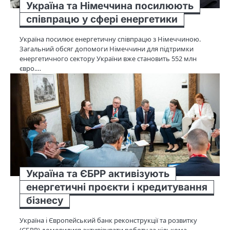
Україна та Німеччина посилюють
співпрацю у сфері енергетики
Україна посилює енергетичну співпрацю з Німеччиною.
Загальний обсяг допомоги Німеччини для підтримки
енергетичного сектору України вже становить 552 млн
євро.…
Україна та ЄБРР активізують
енергетичні проєкти і кредитування
бізнесу
Україна і Європейський банк реконструкції та розвитку
(ЄБРР) домовилися активізувати роботу за кількома