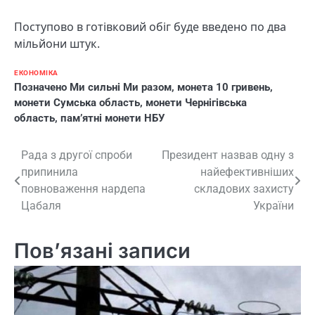
Поступово в готівковий обіг буде введено по два
мільйони штук.
ЕКОНОМІКА
Позначено
Ми сильні Ми разом
,
монета 10 гривень
,
монети Сумська область
,
монети Чернігівська
область
,
пам’ятні монети НБУ
Навігація
Рада з другої спроби
Президент назвав одну з
припинила
найефективніших
записів
повноваження нардепа
складових захисту
Цабаля
України
Пов’язані записи