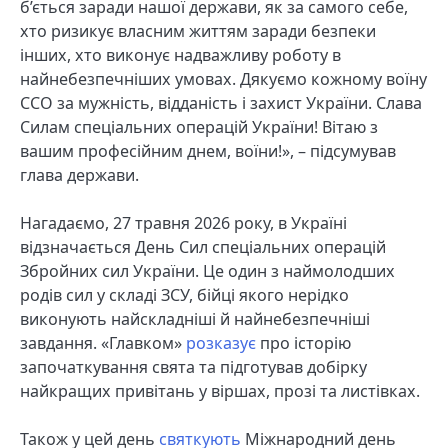
б’ється заради нашої держави, як за самого себе,
хто ризикує власним життям заради безпеки
інших, хто виконує надважливу роботу в
найнебезпечніших умовах. Дякуємо кожному воїну
ССО за мужність, відданість і захист України. Слава
Силам спеціальних операцій України! Вітаю з
вашим професійним днем, воїни!», – підсумував
глава держави.
Нагадаємо, 27 травня 2026 року, в Україні
відзначається День Сил спеціальних операцій
Збройних сил України. Це один з наймолодших
родів сил у складі ЗСУ, бійці якого нерідко
виконують найскладніші й найнебезпечніші
завдання. «Главком»
розказує
про історію
започаткування свята та підготував добірку
найкращих привітань у віршах, прозі та листівках.
Також у цей день
святкують
Міжнародний день