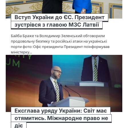
Вступ України до ЄС. Президент
зустрівся з главою МЗС Латвії
Байба Браже та Володимир Зеленський обговорили
продовольчу безпеку та російські атаки на українські
порти фото: Офіс президента Президент поінформував
міністерку…
Ексглава уряду України: Світ має
отямитись. Міжнародне право не
діє