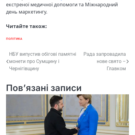
екстреної медичної допомоги та Міжнародний
день маркетингу.
Читайте також:
ПОЛІТИКА
Навігація
НБУ випустив обігові памятні
Рада запровадила
монети про Сумщину і
нове свято –
записів
Чернігівщину
Главком
Пов’язані записи