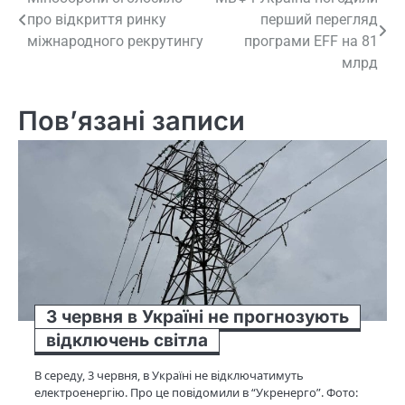
Навігація
про відкриття ринку
перший перегляд
записів
міжнародного рекрутингу
програми EFF на 81
млрд
Пов’язані записи
3 червня в Україні не прогнозують
відключень світла
В середу, 3 червня, в Україні не відключатимуть
електроенергію. Про це повідомили в “Укренерго”. Фото: