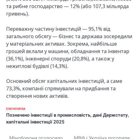
та рибне господарство — 12% (або 107,3 мільярда
гривень).
Переважну частину інвестицій — 95,1% від
загального обсягу — бізнес та держава зосередили
у матеріальних активах. Зокрема, найбільше
грошей вклали у машини, обладнання та інвентар
(36,1%), інженерні споруди (20,8%), а також у
нежитлові будівлі (14,3%).
Основний обсяг капітальних інвестицій, а саме
73,3%, компанії спрямували на придбання та
створення нових активів.
ЕКОНОМІКА
Позначено
інвестиції в промисловість
,
дані Держстату
,
капітальні інвестиції 2025
Міноборони оголосило
МВФ і Україна погодили