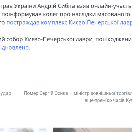
прав України Андрій Сибіга взяв онлайн-участь
ін поінформував колег про наслідки масованого
ого
постраждав комплекс Києво-Печерської лав
ий собор Києво-Печерської лаври, пошкоджен
відновлено
.
 удар
Помер Сергій Осика – міністр зовнішньої торгівл
віце-прем’єр часів К