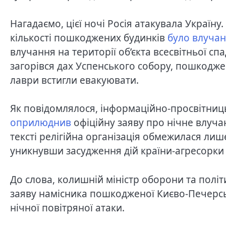
Нагадаємо, цієї ночі Росія атакувала Україну
кількості пошкоджених будинків
було влучан
влучання на території об’єкта всесвітньої
загорівся дах Успенського собору, пошкоджен
лаври встигли евакуювати.
Як повідомлялося, інформаційно-просвітниць
оприлюднив
офіційну заяву про нічне влуча
тексті релігійна організація обмежилася ли
уникнувши засудження дій країни-агресорки
До слова, колишній міністр оборони та полі
заяву намісника пошкодженої Києво-Печерськ
нічної повітряної атаки.