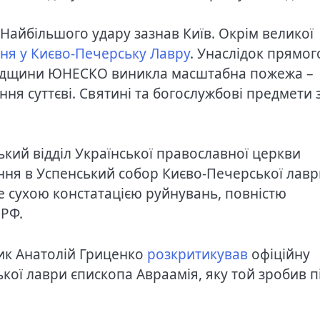
. Найбільшого удару зазнав Київ. Окрім великої
ня у Києво-Печерську Лавру
. Унаслідок прямог
 спадщини ЮНЕСКО виникла масштабна пожежа –
ня суттєві. Святині та богослужбові предмети 
кий відділ Української православної церкви
ння в Успенський собор Києво-Печерської лавр
ше сухою констатацією руйнувань, повністю
 РФ.
тик Анатолій Гриценко
розкритикував
офіційну
ої лаври єпископа Авраамія, яку той зробив п