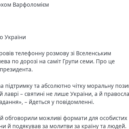
архом Варфоломієм
о України
овів телефонну розмову зі Вселенським
ва по дорозі на саміт Групи семи. Про це
 президента.
за підтримку та абсолютно чітку моральну пози
 лаврі – святині не лише України, а й правосла
дання», – йдеться у повідомленні.
ій обговорили можливі формати для особистих
ни й подякував за молитви за країну та людей.