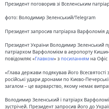
Президент поговорив зі Вселенським патрі
фото: Володимир Зеленський/Telegram
Президент запросив патріарха Варфоломія д
Президент України Володимир Зеленський пр
патріархом Варфоломієм в аеропорту Кишине
повідомляє «
Главком
» з
посиланням
на Офіс
«Глава держави подякував його Всесвятості 
російські удари дронами по Києво-Печерській
загалом – це варварство, якому немає виправ
Володимир Зеленський і патріарх Варфолом
зустрічей. Президент запросив його до Украї