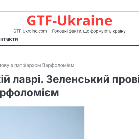
GTF-Ukraine
GTF-Ukraine.com — Головні факти, що формують країну
нтакти
змову з патріархом Варфоломієм
й лаврі. Зеленський пров
арфоломієм