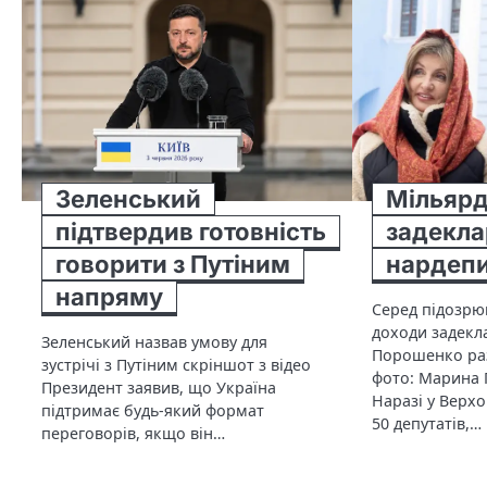
Зеленський
Мільярд
підтвердив готовність
задекла
говорити з Путіним
нардепи
напряму
Серед підозрю
доходи задекл
Зеленський назвав умову для
Порошенко ра
зустрічі з Путіним скріншот з відео
фото: Марина
Президент заявив, що Україна
Наразі у Верх
підтримає будь-який формат
50 депутатів,…
переговорів, якщо він…