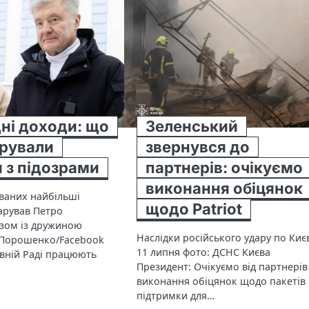
ні доходи: що
Зеленський
рували
звернувся до
 з підозрами
партнерів: очікуємо
виконання обіцянок
ваних найбільші
щодо Patriot
арував Петро
зом із дружиною
Наслідки російського удару по Киє
 Порошенко/Facebook
11 липня фото: ДСНС Києва
овній Раді працюють
Президент: Очікуємо від партнерів
виконання обіцянок щодо пакетів
підтримки для…