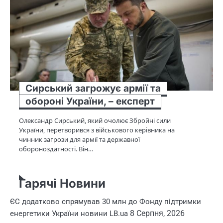
Сирський загрожує армії та
обороні України, – експерт
Олександр Сирський, який очолює Збройні сили
України, перетворився з військового керівника на
чинник загрози для армії та державної
обороноздатності. Він…
Гарячі Новини
ЄС додатково спрямував 30 млн до Фонду підтримки
8 Серпня, 2026
енергетики України новини LB.ua