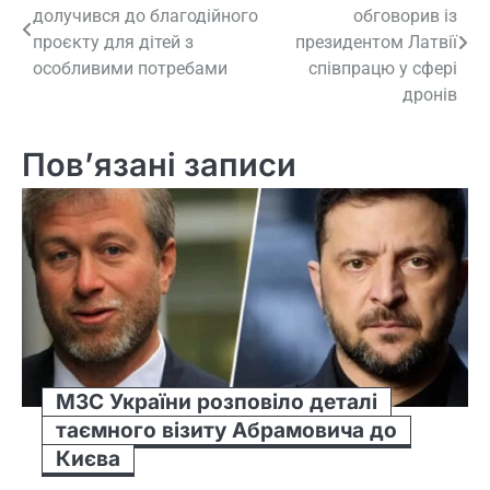
долучився до благодійного
обговорив із
записів
проєкту для дітей з
президентом Латвії
особливими потребами
співпрацю у сфері
дронів
Пов’язані записи
МЗС України розповіло деталі
таємного візиту Абрамовича до
Києва