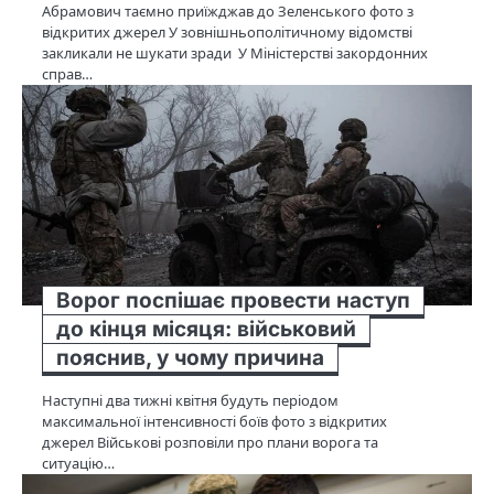
Абрамович таємно приїжджав до Зеленського фото з
відкритих джерел У зовнішньополітичному відомстві
закликали не шукати зради У Міністерстві закордонних
справ…
Ворог поспішає провести наступ
до кінця місяця: військовий
пояснив, у чому причина
Наступні два тижні квітня будуть періодом
максимальної інтенсивності боїв фото з відкритих
джерел Військові розповіли про плани ворога та
ситуацію…