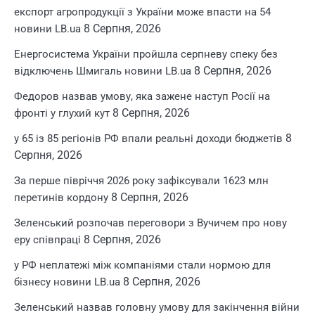
експорт агропродукції з України може впасти на 54
8 Серпня, 2026
новини LB.ua
Енергосистема України пройшла серпневу спеку без
8 Серпня, 2026
відключень Шмигаль новини LB.ua
Федоров назвав умову, яка зажене наступ Росії на
8 Серпня, 2026
фронті у глухий кут
8
у 65 із 85 регіонів РФ впали реальні доходи бюджетів
Серпня, 2026
За перше півріччя 2026 року зафіксували 1623 млн
8 Серпня, 2026
перетинів кордону
Зеленський розпочав переговори з Вучичем про нову
8 Серпня, 2026
еру співпраці
у РФ неплатежі між компаніями стали нормою для
8 Серпня, 2026
бізнесу новини LB.ua
Зеленський назвав головну умову для закінчення війни